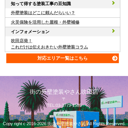
知って得する塗装工事の豆知識
外壁塗装はどこに頼んだらいい？
火災保険を活用した屋根・外壁補修
インフォメーション
吹田店発！
これだけは伝えおきたい外壁塗装コラム
対応エリア一覧はこちら
街の外壁塗装やさん吹田店
〒
TEL:03-3779-1505
FAX:
Copy right c 2016-2026 街の外壁塗装やさん All Rights Reserved.