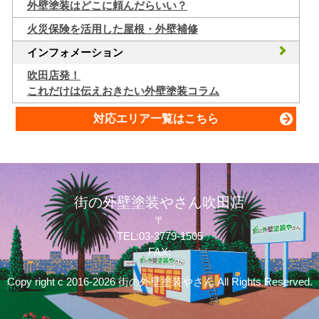
外壁塗装はどこに頼んだらいい？
火災保険を活用した屋根・外壁補修
インフォメーション
吹田店発！
これだけは伝えおきたい外壁塗装コラム
対応エリア一覧はこちら
街の外壁塗装やさん吹田店
〒
TEL:03-3779-1505
FAX:
Copy right c 2016-2026 街の外壁塗装やさん All Rights Reserved.