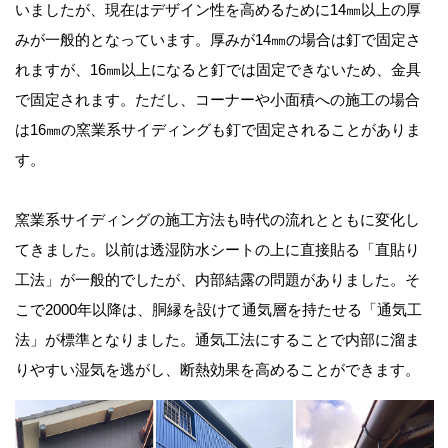
いましたが、現在はデザイン性を高めるために14㎜以上の厚
みが一般的となっています。厚みが14㎜の場合は釘で固定さ
れますが、16㎜以上になると釘では固定できないため、金具
で固定されます。ただし、コーナーや小面積への施工の場合
は16㎜の窯業系サイディングも釘で固定されることがありま
す。
窯業系サイディングの施工方法も時代の流れとともに変化し
てきました。以前は透湿防水シートの上に直接貼る「直貼り
工法」が一般的でしたが、内部結露の問題がありました。そ
こで2000年以降は、胴縁を設けて通気層を持たせる「通気工
法」が標準となりました。通気工法にすることで内部に溜ま
りやすい湿気を逃がし、断熱効果を高めることができます。