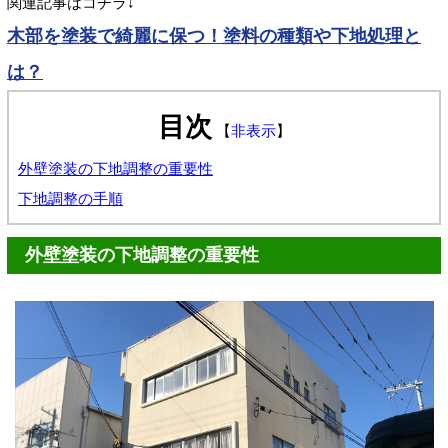
関連記事はコチラ↓
木部を塗装で綺麗に保つ！塗料の種類や下地処理と
は？
目次
【
非表示
】
外壁塗装の下地調整の重要性
下地調整の手順
外壁塗装の下地調整の重要性