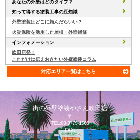
あなたの外壁はどのタイプ？
知って得する塗装工事の豆知識
外壁塗装はどこに頼んだらいい？
火災保険を活用した屋根・外壁補修
インフォメーション
吹田店発！
これだけは伝えおきたい外壁塗装コラム
対応エリア一覧はこちら
街の外壁塗装やさん吹田店
〒
TEL:03-3779-1505
FAX: