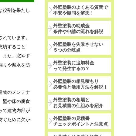
外壁塗装のよくある質問で
な役割を果たし
不安や疑問を解決！
外壁塗装の助成金
条件や申請の流れを解説
されています。
外壁塗装を失敗させない
充填すること
５つの分岐点
。また、窓やド
外壁塗装に追加料金
漏りや漏水を防
って発生するの？
外壁塗装の相見積もり
必要性と活用方法を解説！
建物のメンテナ
外壁塗装の相場と
、壁や床の腐食
お見積書の仕組みを紹介
って建物内部が
外壁塗装の見積書
防ぐために欠か
チェックポイントと注意点