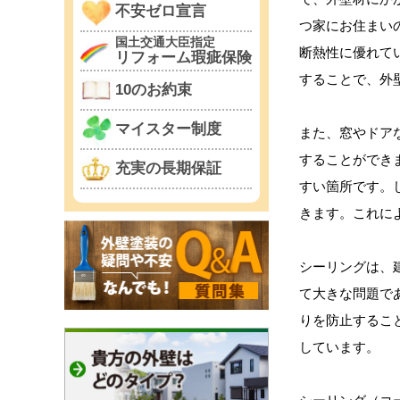
不安ゼロ宣言
つ家にお住まい
国土交通大臣指定
断熱性に優れて
リフォーム瑕疵保険
することで、外
10のお約束
マイスター制度
また、窓やドア
することができ
充実の長期保証
すい箇所です。
きます。これに
シーリングは、
て大きな問題で
りを防止するこ
しています。