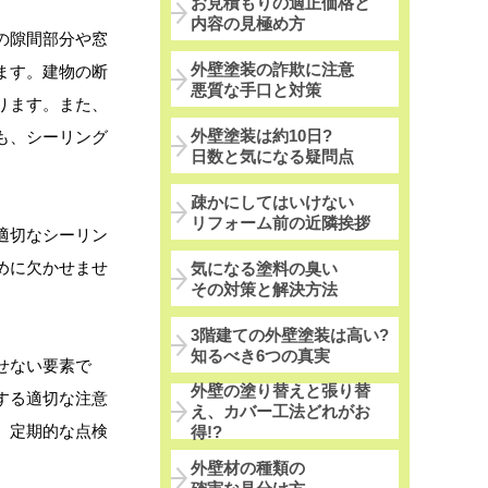
お見積もりの適正価格と
内容の見極め方
の隙間部分や窓
外壁塗装の詐欺に注意
ます。建物の断
悪質な手口と対策
ります。また、
外壁塗装は約10日?
も、シーリング
日数と気になる疑問点
疎かにしてはいけない
リフォーム前の近隣挨拶
適切なシーリン
めに欠かせませ
気になる塗料の臭い
その対策と解決方法
。
3階建ての外壁塗装は高い?
知るべき6つの真実
せない要素で
外壁の塗り替えと張り替
する適切な注意
え、カバー工法どれがお
、定期的な点検
得!?
外壁材の種類の