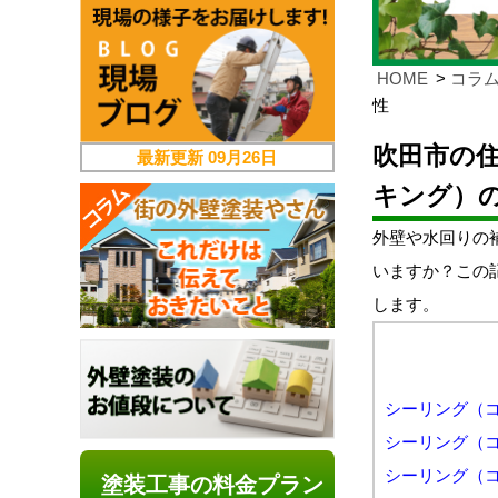
HOME
コラ
性
吹田市の
最新更新
09月26日
キング）
外壁や水回りの
いますか？この
します。
シーリング（
シーリング（
シーリング（
塗装工事の料金プラン