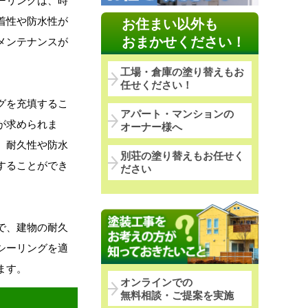
ーリングは、時
着性や防水性が
お住まい以外も
おまかせください！
メンテナンスが
工場・倉庫の塗り替えもお
任せください！
グを充填するこ
アパート・マンションの
が求められま
オーナー様へ
。耐久性や防水
別荘の塗り替えもお任せく
することができ
ださい
で、建物の耐久
シーリングを適
ます。
オンラインでの
無料相談・ご提案を実施