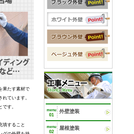
を果たす素材で
されています。
とです。
menu
外壁塗装
01
充填すること
menu
屋根塗装
02
ングの外壁を持