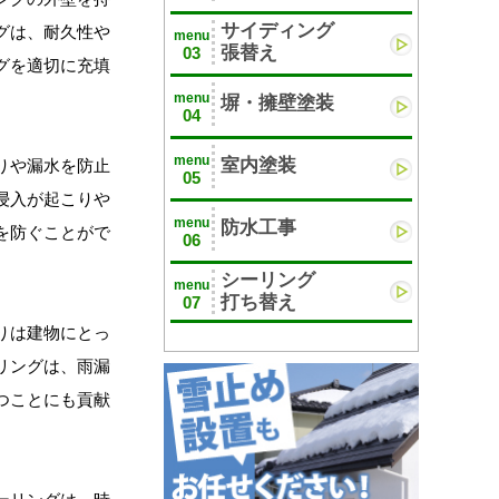
サイディング
グは、耐久性や
menu
張替え
03
グを適切に充填
menu
塀・擁壁塗装
04
menu
室内塗装
りや漏水を防止
05
浸入が起こりや
menu
防水工事
を防ぐことがで
06
シーリング
menu
打ち替え
07
りは建物にとっ
リングは、雨漏
つことにも貢献