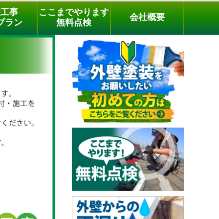
メールでのご相談
電話でのご相談
[9時～18時まで受付中]
装工事
ここまでやります
会社概要
phone
プラン
無料点検