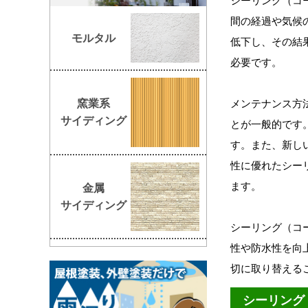
シーリング（コ
間の経過や気候
モルタル
低下し、その結
必要です。
メンテナンス方
窯業系
サイディング
とが一般的です
す。また、新し
性に優れたシー
ます。
金属
サイディング
シーリング（コ
性や防水性を向
切に取り替える
シーリング