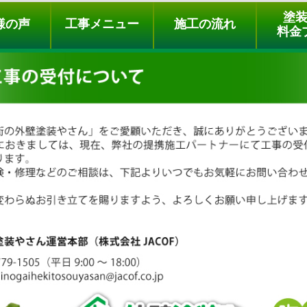
ュー
施工の流れ
会社概要
料金プラン
無料点検
塗
様の声
工事メニュー
施工の流れ
料金