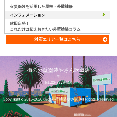
火災保険を活用した屋根・外壁補修
インフォメーション
吹田店発！
これだけは伝えおきたい外壁塗装コラム
対応エリア一覧はこちら
街の外壁塗装やさん吹田店
〒
TEL:03-3779-1505
FAX:
Copy right c 2016-2026 街の外壁塗装やさん All Rights Reserved.