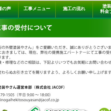
ュー
施工の流れ
会社概要
料金プラン
無料点検
塗
様の声
工事メニュー
施工の流れ
料金