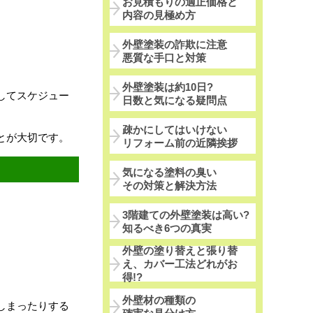
お見積もりの適正価格と
内容の見極め方
外壁塗装の詐欺に注意
悪質な手口と対策
外壁塗装は約10日?
してスケジュー
日数と気になる疑問点
疎かにしてはいけない
とが大切です。
リフォーム前の近隣挨拶
気になる塗料の臭い
その対策と解決方法
3階建ての外壁塗装は高い?
知るべき6つの真実
。
外壁の塗り替えと張り替
え、カバー工法どれがお
得!?
外壁材の種類の
しまったりする