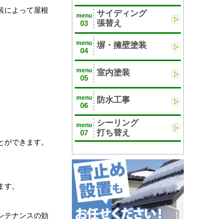
装によって屋根
サイディング
menu
張替え
03
menu
塀・擁壁塗装
04
menu
室内塗装
05
menu
防水工事
06
シーリング
menu
打ち替え
07
とができます。
ます。
ンテナンスの効