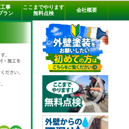
メールでのご相談
電話でのご相談
[9時～18時まで受付中]
装工事
ここまでやります
会社概要
phone
プラン
無料点検