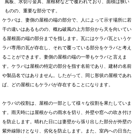
風板、水切り金具、屋根材などで覆われており、面積は狭い
ものの、重要な部分です。
ケラバは、妻側の屋根の端の部分で、人によって示す場所に若
干の違いはあるものの、概ね破風の上方部分から天を向いてい
る屋根面の端の部分までを指します。瓦にはケラバ瓦というケ
ラバ専用の瓦が存在し、それで覆っている部分をケラバと考え
ることができます。妻側の屋根の端の一帯もケラバと言えま
す。ケラバは屋根の特定の部分を指す名前であり、建材の名前
や製品名ではありません。したがって、同じ形状の屋根であれ
ば、どの屋根にもケラバが存在することになります。
ケラバの役割は、屋根の一部として様々な役割を果たしていま
す。雨天時には屋根からの雨水を切り、外壁や窓への吹き付け
を防止します。晴れた日には妻壁から張り出した部分が外壁の
紫外線除けとなり、劣化を防止します。また、室内への日当た