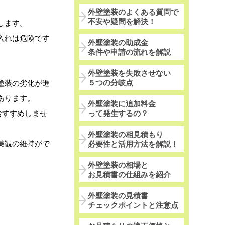
外壁塗装のよくある質問で
不安や疑問を解決！
します。
入れは危険です
外壁塗装の助成金
条件や申請の流れを解説
外壁塗装を失敗させない
５つの分岐点
塗装の劣化が進
あります。
外壁塗装に追加料金
って発生するの？
おすすめしませ
外壁塗装の相見積もり
美観の維持がで
必要性と活用方法を解説！
外壁塗装の相場と
お見積書の仕組みを紹介
外壁塗装の見積書
チェックポイントと注意点