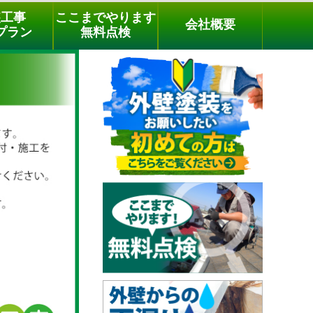
メールでのご相談
電話でのご相談
[9時～18時まで受付中]
装工事
ここまでやります
会社概要
phone
プラン
無料点検