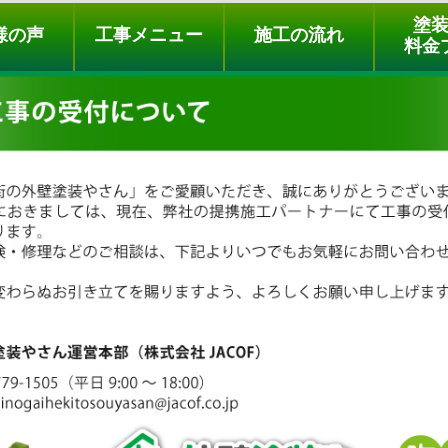
ュー
施工の流れ
会社概要
料金プラン
無料点検
塗
様の声
工事メニュー
施工の流れ
料金