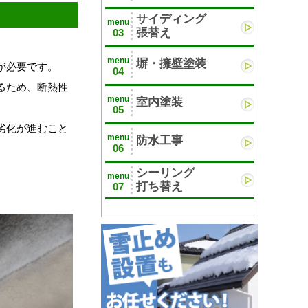
サイディング
menu
張替え
03
menu
塀・擁壁塗装
が必要です。
04
るため、断熱性
menu
室内塗装
05
劣化が進むこと
menu
防水工事
06
シーリング
menu
打ち替え
07