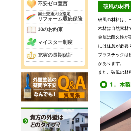
不安ゼロ宣言
破風の材料
国土交通大臣指定
リフォーム瑕疵保険
破風の材料は、
木材は自然素材
10のお約束
金属は耐久性が
マイスター制度
には注意が必要
プラスチックは
充実の長期保証
があります。
また、破風の材