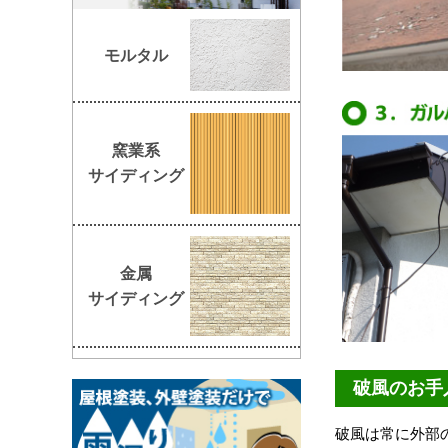
モルタル
窯業系
サイディング
金属
サイディング
破風のお手
破風は常に外部