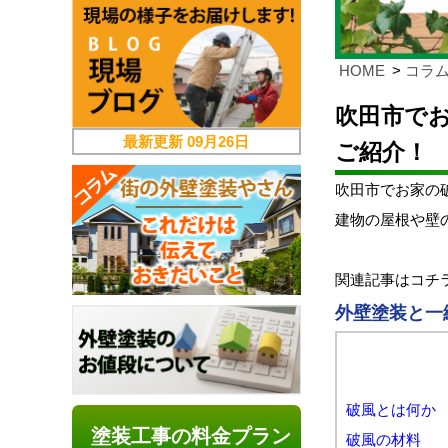
HOME
コラ
吹田市でお
最新更新
09月26日
ご紹介！
吹田市でお家の
建物の屋根や壁
関連記事はコチ
外壁塗装と一
破風とは何か
塗装工事の料金プラン
破風の材料