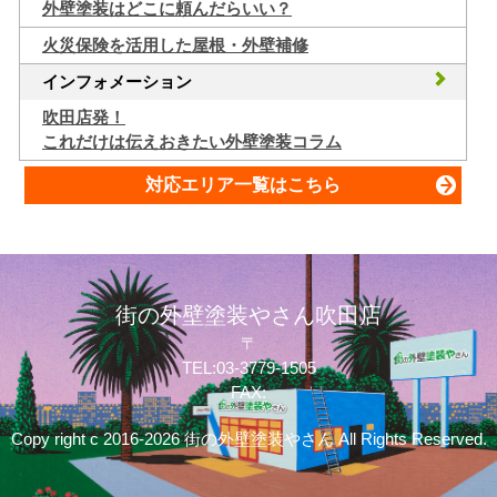
外壁塗装はどこに頼んだらいい？
火災保険を活用した屋根・外壁補修
インフォメーション
吹田店発！
これだけは伝えおきたい外壁塗装コラム
対応エリア一覧はこちら
街の外壁塗装やさん吹田店
〒
TEL:03-3779-1505
FAX:
Copy right c 2016-2026 街の外壁塗装やさん All Rights Reserved.