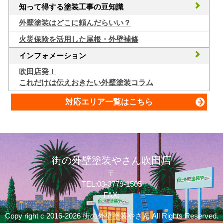
知って得する塗装工事の豆知識
外壁塗装はどこに頼んだらいい？
火災保険を活用した屋根・外壁補修
インフォメーション
吹田店発！
これだけは伝えおきたい外壁塗装コラム
対応エリア一覧はこちら
街の外壁塗装やさん吹田店
〒
TEL:03-3779-1505
FAX:
Copy right c 2016-2026 街の外壁塗装やさん All Rights Reserved.