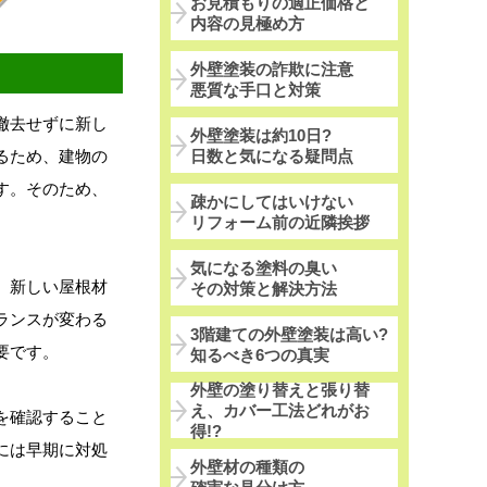
お見積もりの適正価格と
内容の見極め方
外壁塗装の詐欺に注意
悪質な手口と対策
撤去せずに新し
外壁塗装は約10日?
るため、建物の
日数と気になる疑問点
す。そのため、
疎かにしてはいけない
リフォーム前の近隣挨拶
気になる塗料の臭い
。新しい屋根材
その対策と解決方法
ランスが変わる
3階建ての外壁塗装は高い?
要です。
知るべき6つの真実
外壁の塗り替えと張り替
え、カバー工法どれがお
を確認すること
得!?
には早期に対処
外壁材の種類の
。