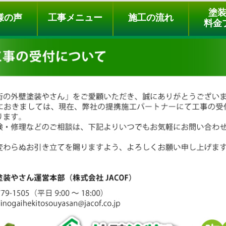
ュー
施工の流れ
会社概要
料金プラン
無料点検
塗
様の声
工事メニュー
施工の流れ
料金