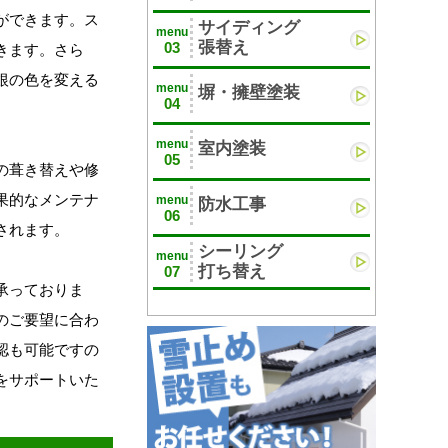
ができます。ス
サイディング
menu
張替え
03
きます。さら
根の色を変える
menu
塀・擁壁塗装
04
menu
室内塗装
05
の葺き替えや修
果的なメンテナ
menu
防水工事
06
されます。
シーリング
menu
打ち替え
07
承っておりま
のご要望に合わ
認も可能ですの
をサポートいた