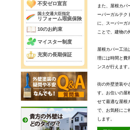
不安ゼロ宣言
また、屋根カバ
国土交通大臣指定
ーパーガルテク
リフォーム瑕疵保険
に、スーパーガ
10のお約束
ことで、建物の
マイスター制度
屋根カバー工法
充実の長期保証
理には時間と費
ンスが行えます
街の外壁塗装や
す。お住いの屋
せて最適な屋根
で、お気軽にご
します。