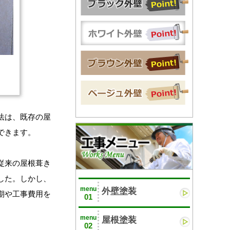
法は、既存の屋
できます。
従来の屋根葺き
した。しかし、
menu
外壁塗装
期や工事費用を
01
menu
屋根塗装
02