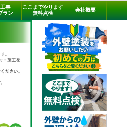
メールでのご相談
電話でのご相談
[9時～18時まで受付中]
装工事
ここまでやります
会社概要
phone
プラン
無料点検