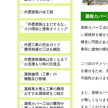
外壁塗装の全工程
屋根カバー
「外壁塗装はまだするな」
屋根カバー工法
その理由と塗装タイミング
い屋根材を被せ
構造に問題があ
外壁工事の完全ガイド
事前に建物の構
費用相場や工法を解説
外壁塗装価格は安くなる？
二つ目のデメリ
お見積もり時の注意点
を被せるため、
屋根修理（工事）の
可能性がありま
種類及び相場
屋根葺き替え工事の費用
また、屋根カバ
おすすめ屋根材をご紹介
が難しくなりま
屋根カバー工法の費用や
することができ