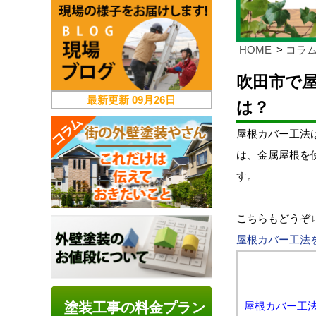
HOME
コラ
吹田市で
最新更新
09月26日
は？
屋根カバー工法
は、金属屋根を
す。
こちらもどうぞ↓
屋根カバー工法
塗装工事の料金プラン
屋根カバー工