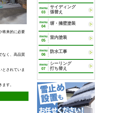
サイディング
menu
張替え
03
menu
塀・擁壁塗装
04
や将来的に必要
menu
室内塗装
05
menu
防水工事
06
でなく、高品質
シーリング
menu
打ち替え
07
いとされていま
きます。