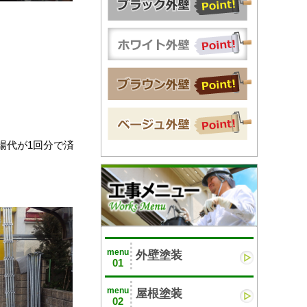
場代が1回分で済
menu
外壁塗装
01
menu
屋根塗装
02