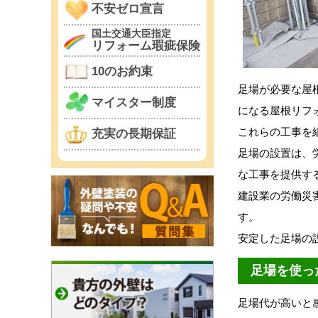
不安ゼロ宣言
国土交通大臣指定
リフォーム瑕疵保険
10のお約束
足場が必要な屋
マイスター制度
になる屋根リフ
これらの工事を
充実の長期保証
足場の設置は、
な工事を提供す
建設業の労働災
す。
安定した足場の
足場を使っ
足場代が高いと