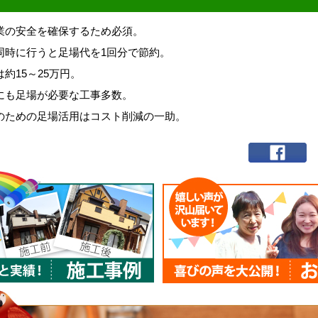
業の安全を確保するため必須。
同時に行うと足場代を1回分で節約。
約15～25万円。
にも足場が必要な工事多数。
のための足場活用はコスト削減の一助。