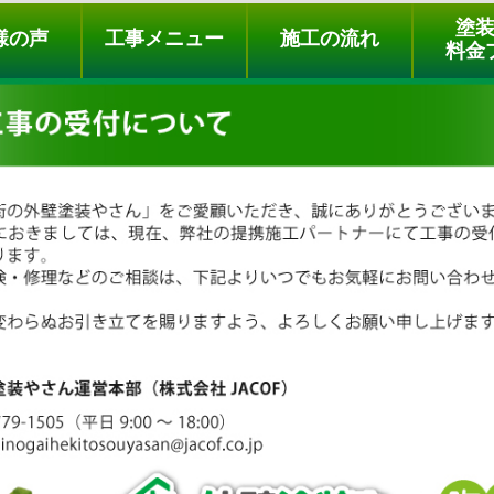
ュー
施工の流れ
会社概要
料金プラン
無料点検
塗
様の声
工事メニュー
施工の流れ
料金