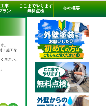
メールでのご相談
電話でのご相談
[9時～18時まで受付中]
装工事
ここまでやります
会社概要
phone
プラン
無料点検