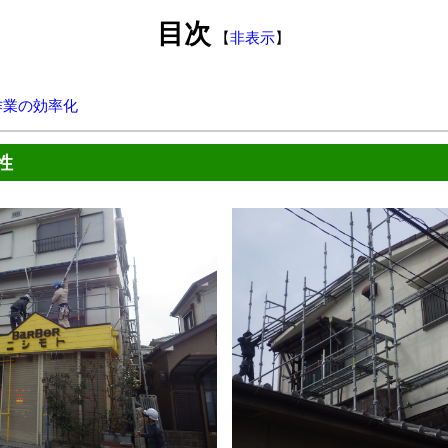
目次
【
非表示
】
作業の効率化
性