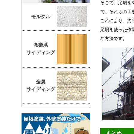
そこで、足場を
で、それらの工
モルタル
これにより、約1
足場を使った作
な方法です。
窯業系
サイディング
金属
サイディング
まとめ