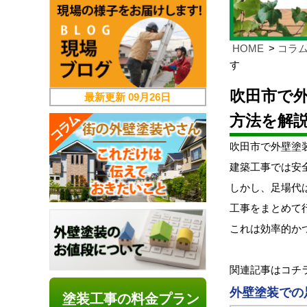
HOME
コラ
す
吹田市で
最新更新
09月26日
方法を解
吹田市で外壁塗
建築工事では安
しかし、足場代
工事をまとめて
これは効率的か
関連記事はコチ
外壁塗装での
塗装工事の料金プラン