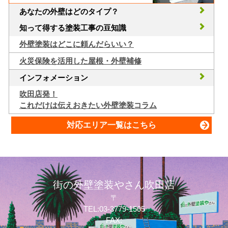
あなたの外壁はどのタイプ？
知って得する塗装工事の豆知識
外壁塗装はどこに頼んだらいい？
火災保険を活用した屋根・外壁補修
インフォメーション
吹田店発！
これだけは伝えおきたい外壁塗装コラム
対応エリア一覧はこちら
街の外壁塗装やさん吹田店
〒
TEL:03-3779-1505
FAX: