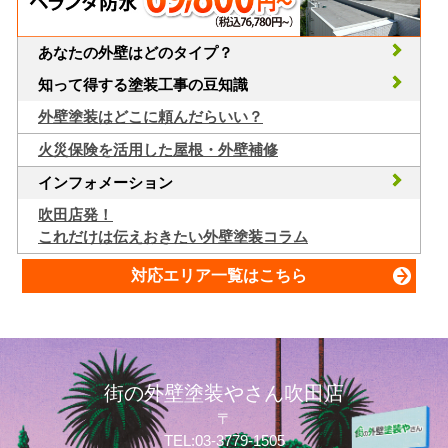
あなたの外壁はどのタイプ？
知って得する塗装工事の豆知識
外壁塗装はどこに頼んだらいい？
火災保険を活用した屋根・外壁補修
インフォメーション
吹田店発！
これだけは伝えおきたい外壁塗装コラム
対応エリア一覧はこちら
街の外壁塗装やさん吹田店
〒
TEL:03-3779-1505