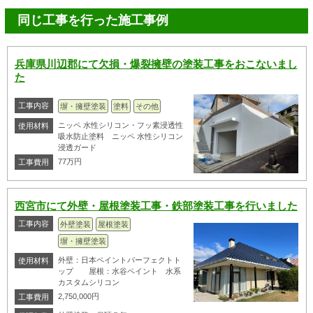
同じ工事を行った施工事例
兵庫県川辺郡にて欠損・爆裂擁壁の塗装工事をおこないまし
た
工事内容
塀・擁壁塗装
塗料
その他
ニッペ 水性シリコン・フッ素浸透性
使用材料
吸水防止塗料 ニッペ 水性シリコン
浸透ガード
77万円
工事費用
西宮市にて外壁・屋根塗装工事・鉄部塗装工事を行いました
工事内容
外壁塗装
屋根塗装
塀・擁壁塗装
外壁：日本ペイントパーフェクトト
使用材料
ップ 屋根：水谷ペイント 水系
カスタムシリコン
2,750,000円
工事費用