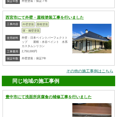
外壁塗装：保証７年
保証年数
西宮市にて外壁・屋根塗装工事を行いました
工事内容
外壁塗装
屋根塗装
塀・擁壁塗装
外壁：日本ペイントパーフェクトト
使用材料
ップ 屋根：水谷ペイント 水系
カスタムシリコン
2,750,000円
工事費用
外壁塗装：保証7年
保証年数
その他の施工事例はこちら
同じ地域の施工事例
豊中市にて洗面所床腐食の補修工事を行いました