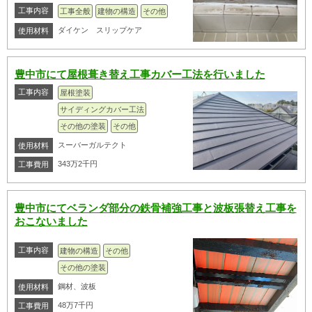
工事内容
工事全般
建物の構造
その他
ダイケン スリップケア
使用材料
豊中市にて屋根葺き替え工事カバー工法を行いました
工事内容
屋根塗装
サイディングカバー工法
その他の塗装
その他
スーバーガルテクト
使用材料
343万2千円
工事費用
豊中市にてベランダ部分の鉄骨補強工事と波板張替え工事を
おこないました
工事内容
建物の構造
その他
その他の塗装
鋼材、波板
使用材料
48万7千円
工事費用