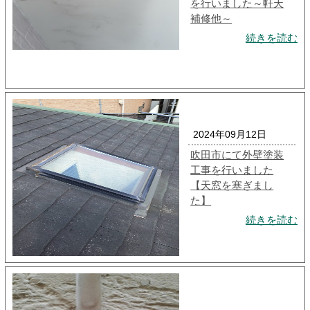
を行いました～軒天
補修他～
続きを読む
2024年09月12日
吹田市にて外壁塗装
工事を行いました
【天窓を塞ぎまし
た】
続きを読む