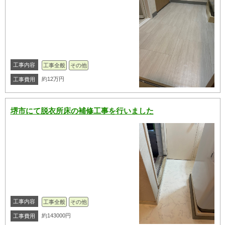
工事内容
工事全般
その他
約12万円
工事費用
堺市にて脱衣所床の補修工事を行いました
工事内容
工事全般
その他
約143000円
工事費用