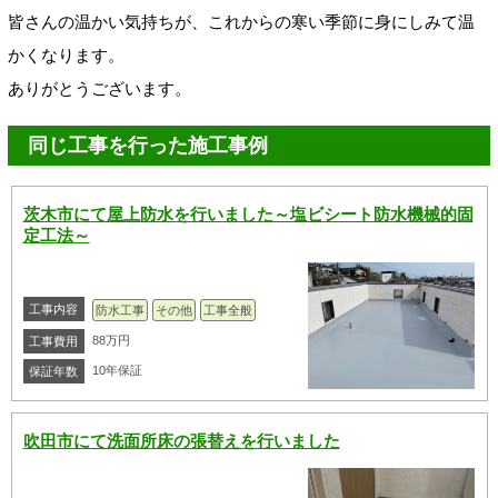
皆さんの温かい気持ちが、これからの寒い季節に身にしみて温
かくなります。
ありがとうございます。
同じ工事を行った施工事例
茨木市にて屋上防水を行いました～塩ビシート防水機械的固
定工法～
工事内容
防水工事
その他
工事全般
88万円
工事費用
10年保証
保証年数
吹田市にて洗面所床の張替えを行いました