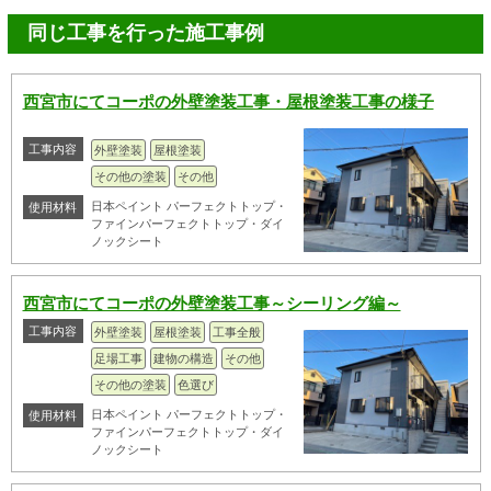
同じ工事を行った施工事例
西宮市にてコーポの外壁塗装工事・屋根塗装工事の様子
工事内容
外壁塗装
屋根塗装
その他の塗装
その他
日本ペイント パーフェクトトップ・
使用材料
ファインパーフェクトトップ・ダイ
ノックシート
西宮市にてコーポの外壁塗装工事～シーリング編～
工事内容
外壁塗装
屋根塗装
工事全般
足場工事
建物の構造
その他
その他の塗装
色選び
日本ペイント パーフェクトトップ・
使用材料
ファインパーフェクトトップ・ダイ
ノックシート