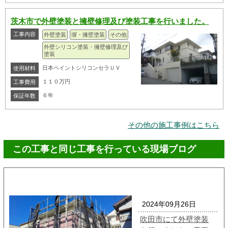
茨木市で外壁塗装と擁壁修理及び塗装工事を行いました。
工事内容
外壁塗装
塀・擁壁塗装
その他
外壁シリコン塗装・擁壁修理及び
塗装
日本ペイントシリコンセラＵＶ
使用材料
１１０万円
工事費用
６年
保証年数
その他の施工事例はこちら
この工事と同じ工事を行っている現場ブログ
2024年09月26日
吹田市にて外壁塗装