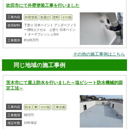
吹田市にて外壁塗装工事を行いました
工事内容
外壁塗装
色選び
塗料
その他
下塗り 日本ペイント アンダーフィラ
使用材料
ー弾性エクセル 上塗り 日本ペイン
ト オーデフレッシュSiⅢ
約105万円
工事費用
その他の施工事例はこちら
同じ地域の施工事例
茨木市にて屋上防水を行いました～塩ビシート防水機械的固
定工法～
工事内容
防水工事
その他
工事全般
88万円
工事費用
10年保証
保証年数