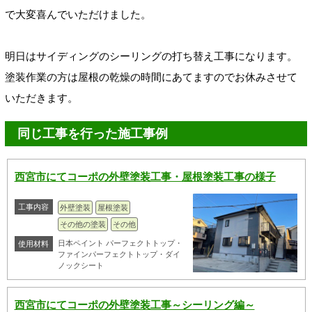
で大変喜んでいただけました。
明日はサイディングのシーリングの打ち替え工事になります。
塗装作業の方は屋根の乾燥の時間にあてますのでお休みさせて
いただきます。
同じ工事を行った施工事例
西宮市にてコーポの外壁塗装工事・屋根塗装工事の様子
工事内容
外壁塗装
屋根塗装
その他の塗装
その他
日本ペイント パーフェクトトップ・
使用材料
ファインパーフェクトトップ・ダイ
ノックシート
西宮市にてコーポの外壁塗装工事～シーリング編～