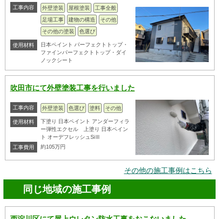
工事内容
外壁塗装
屋根塗装
工事全般
足場工事
建物の構造
その他
その他の塗装
色選び
日本ペイント パーフェクトトップ・
使用材料
ファインパーフェクトトップ・ダイ
ノックシート
吹田市にて外壁塗装工事を行いました
工事内容
外壁塗装
色選び
塗料
その他
下塗り 日本ペイント アンダーフィラ
使用材料
ー弾性エクセル 上塗り 日本ペイン
ト オーデフレッシュSiⅢ
約105万円
工事費用
その他の施工事例はこちら
同じ地域の施工事例
西淀川区にて屋上ウレタン防水工事をおこないました