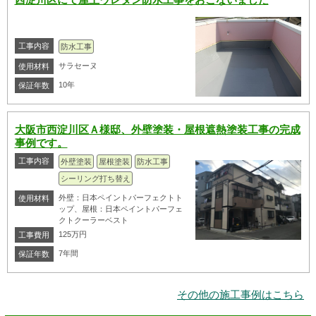
工事内容
防水工事
サラセーヌ
使用材料
10年
保証年数
大阪市西淀川区Ａ様邸、外壁塗装・屋根遮熱塗装工事の完成
事例です。
工事内容
外壁塗装
屋根塗装
防水工事
シーリング打ち替え
外壁：日本ペイントパーフェクトト
使用材料
ップ、屋根：日本ペイントパーフェ
クトクーラーベスト
125万円
工事費用
7年間
保証年数
その他の施工事例はこちら