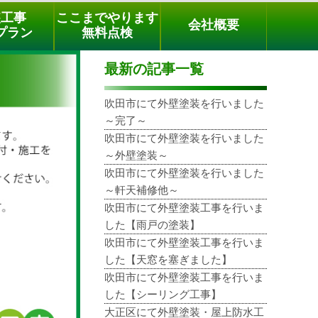
メールでのご相談
電話でのご相談
[9時～18時まで受付中]
装工事
ここまでやります
会社概要
phone
プラン
無料点検
最新の記事一覧
吹田市にて外壁塗装を行いました
～完了～
吹田市にて外壁塗装を行いました
～外壁塗装～
吹田市にて外壁塗装を行いました
～軒天補修他～
吹田市にて外壁塗装工事を行いま
した【雨戸の塗装】
吹田市にて外壁塗装工事を行いま
した【天窓を塞ぎました】
吹田市にて外壁塗装工事を行いま
した【シーリング工事】
大正区にて外壁塗装・屋上防水工