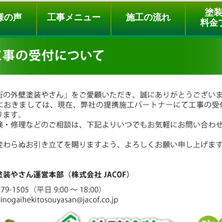
ュー
施工の流れ
会社概要
料金プラン
無料点検
塗
様の声
工事メニュー
施工の流れ
料金