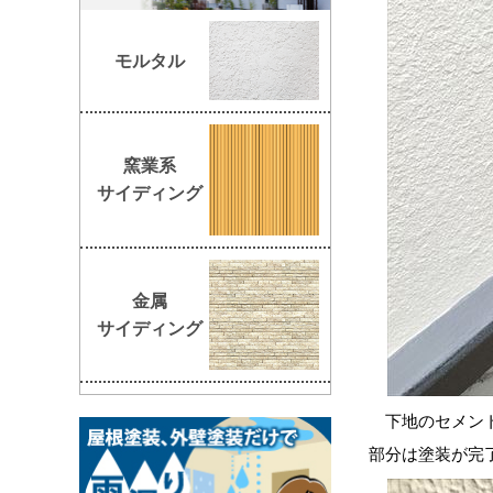
モルタル
窯業系
サイディング
金属
サイディング
下地のセメント
部分は塗装が完