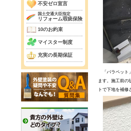
不安ゼロ宣言
国土交通大臣指定
リフォーム瑕疵保険
10のお約束
マイスター制度
充実の長期保証
「パラペット」
ます。施工前の
トで下地を補修