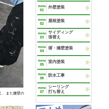
menu
外壁塗装
01
menu
屋根塗装
02
サイディング
menu
張替え
03
menu
塀・擁壁塗装
04
menu
室内塗装
05
menu
防水工事
06
シーリング
menu
打ち替え
07
く、また腰壁の