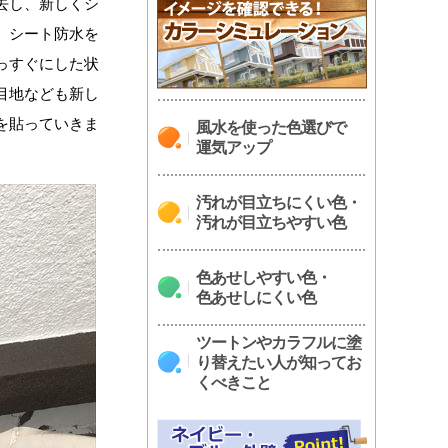
去し、新しくシ
。シート防水を
っすぐにした状
目地なども新し
を貼っていきま
風水を使った色選びで
運気アップ
汚れが目立ちにくい色・
汚れが目立ちやすい色
色あせしやすい色・
色あせしにくい色
ツートンやカラフルに塗
り替えたい人が知ってお
くべきこと