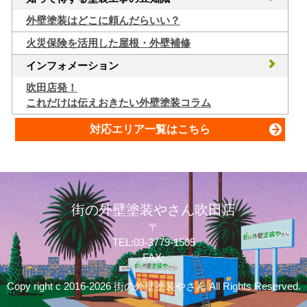
外壁塗装はどこに頼んだらいい？
火災保険を活用した屋根・外壁補修
インフォメーション
吹田店発！
これだけは伝えおきたい外壁塗装コラム
対応エリア一覧はこちら
街の外壁塗装やさん吹田店
〒
TEL:03-3779-1505
FAX:
Copy right c 2016-2026 街の外壁塗装やさん All Rights Reserved.