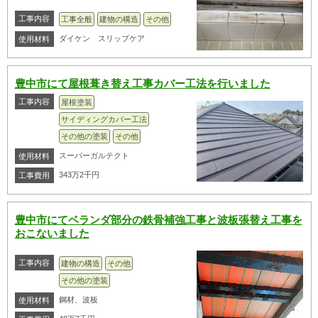
工事内容
工事全般
建物の構造
その他
ダイケン スリップケア
使用材料
豊中市にて屋根葺き替え工事カバー工法を行いました
工事内容
屋根塗装
サイディングカバー工法
その他の塗装
その他
スーバーガルテクト
使用材料
343万2千円
工事費用
豊中市にてベランダ部分の鉄骨補強工事と波板張替え工事を
おこないました
工事内容
建物の構造
その他
その他の塗装
鋼材、波板
使用材料