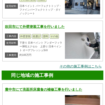
日本ペイント パーフェクトトップ・
使用材料
ファインパーフェクトトップ・ダイ
ノックシート
吹田市にて外壁塗装工事を行いました
工事内容
外壁塗装
色選び
塗料
その他
下塗り 日本ペイント アンダーフィラ
使用材料
ー弾性エクセル 上塗り 日本ペイン
ト オーデフレッシュSiⅢ
約105万円
工事費用
その他の施工事例はこちら
同じ地域の施工事例
豊中市にて洗面所床腐食の補修工事を行いました