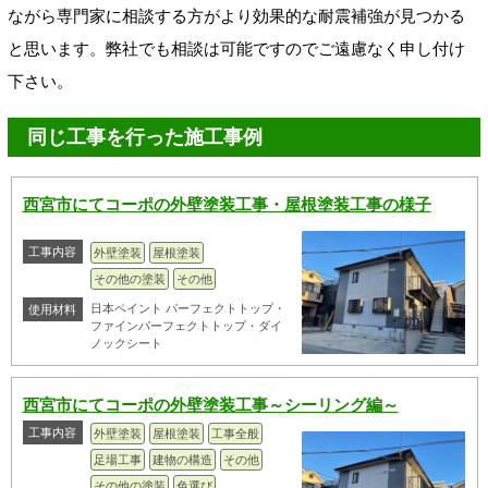
ながら専門家に相談する方がより効果的な耐震補強が見つかる
と思います。弊社でも相談は可能ですのでご遠慮なく申し付け
下さい。
同じ工事を行った施工事例
西宮市にてコーポの外壁塗装工事・屋根塗装工事の様子
工事内容
外壁塗装
屋根塗装
その他の塗装
その他
日本ペイント パーフェクトトップ・
使用材料
ファインパーフェクトトップ・ダイ
ノックシート
西宮市にてコーポの外壁塗装工事～シーリング編～
工事内容
外壁塗装
屋根塗装
工事全般
足場工事
建物の構造
その他
その他の塗装
色選び