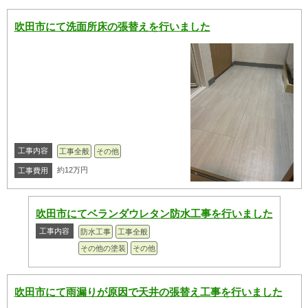
吹田市にて洗面所床の張替えを行いました
工事内容
工事全般
その他
約12万円
工事費用
吹田市にてベランダウレタン防水工事を行いました
工事内容
防水工事
工事全般
その他の塗装
その他
吹田市にて雨漏りが原因で天井の張替え工事を行いました