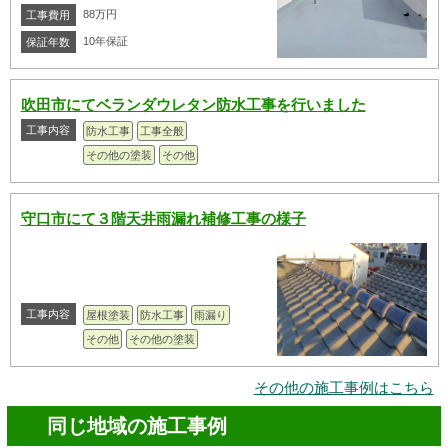
88万円
工事費用
10年保証
保証年数
吹田市にてベランダウレタン防水工事を行いました
工事内容
防水工事
工事全般
その他の塗装
その他
守口市にて３階天井雨漏れ補修工事の様子
工事内容
屋根塗装
防水工事
雨漏り
その他
その他の塗装
その他の施工事例はこちら
同じ地域の施工事例