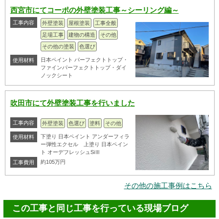
西宮市にてコーポの外壁塗装工事～シーリング編～
工事内容
外壁塗装
屋根塗装
工事全般
足場工事
建物の構造
その他
その他の塗装
色選び
日本ペイント パーフェクトトップ・
使用材料
ファインパーフェクトトップ・ダイ
ノックシート
吹田市にて外壁塗装工事を行いました
工事内容
外壁塗装
色選び
塗料
その他
下塗り 日本ペイント アンダーフィラ
使用材料
ー弾性エクセル 上塗り 日本ペイン
ト オーデフレッシュSiⅢ
約105万円
工事費用
その他の施工事例はこちら
この工事と同じ工事を行っている現場ブログ