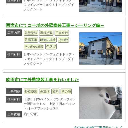
日本ペイント パーフェクトトップ・
使用材料
ファインパーフェクトトップ・ダイ
ノックシート
西宮市にてコーポの外壁塗装工事～シーリング編～
工事内容
外壁塗装
屋根塗装
工事全般
足場工事
建物の構造
その他
その他の塗装
色選び
日本ペイント パーフェクトトップ・
使用材料
ファインパーフェクトトップ・ダイ
ノックシート
吹田市にて外壁塗装工事を行いました
工事内容
外壁塗装
色選び
塗料
その他
下塗り 日本ペイント アンダーフィラ
使用材料
ー弾性エクセル 上塗り 日本ペイン
ト オーデフレッシュSiⅢ
約105万円
工事費用
その他の施工事例はこちら