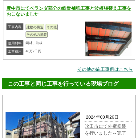
豊中市にてベランダ部分の鉄骨補強工事と波板張替え工事を
おこないました
工事内容
建物の構造
その他
その他の塗装
鋼材、波板
使用材料
48万7千円
工事費用
その他の施工事例はこちら
この工事と同じ工事を行っている現場ブログ
2024年09月26日
吹田市にて外壁塗装
を行いました～完了