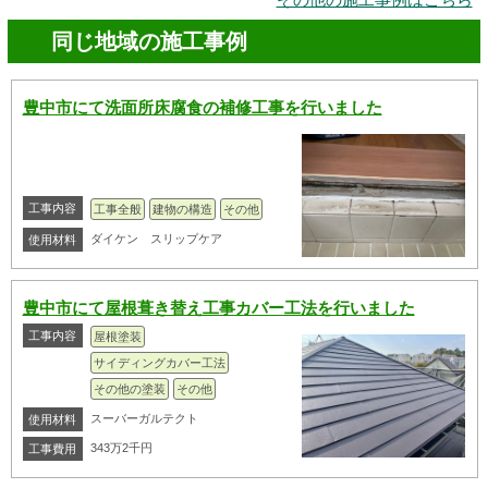
同じ地域の施工事例
豊中市にて洗面所床腐食の補修工事を行いました
工事内容
工事全般
建物の構造
その他
ダイケン スリップケア
使用材料
豊中市にて屋根葺き替え工事カバー工法を行いました
工事内容
屋根塗装
サイディングカバー工法
その他の塗装
その他
スーバーガルテクト
使用材料
343万2千円
工事費用