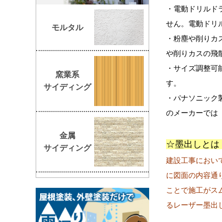
・電動ドリルド
せん。電動ドリ
モルタル
・粉塵や削りカ
や削りカスの飛
・サイズ調整可
窯業系
す。
サイディング
・パナソニック
のメーカーでは
金属
☆墨出しとは
サイディング
建設工事におい
に図面の内容通
ことで施工がス
るレーザー墨出