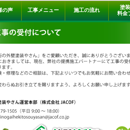
ュー
施工の流れ
会社概要
料金プラン
無料点検
塗
様の声
工事メニュー
施工の流れ
料金