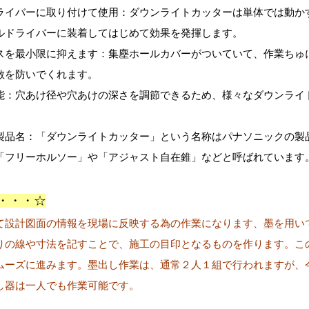
ライバーに取り付けて使用：ダウンライトカッターは単体では動か
ルドライバーに装着してはじめて効果を発揮します。
スを最小限に抑えます：集塵ホールカバーがついていて、作業ちゅ
散を防いでくれます。
能：穴あけ径や穴あけの深さを調節できるため、様々なダウンライ
製品名：「ダウンライトカッター」という名称はパナソニックの製
「フリーホルソー」や「アジャスト自在錐」などと呼ばれています
・・・☆
て設計図面の情報を現場に反映する為の作業になります、墨を用い
りの線や寸法を記すことで、施工の目印となるものを作ります。こ
ムーズに進みます。墨出し作業は、通常２人１組で行われますが、
し器は一人でも作業可能です。