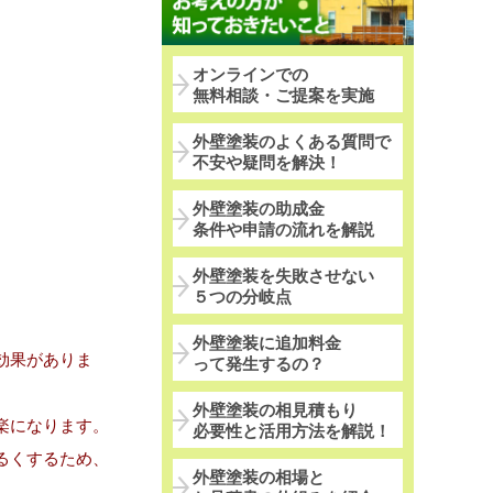
オンラインでの
無料相談・ご提案を実施
外壁塗装のよくある質問で
不安や疑問を解決！
外壁塗装の助成金
条件や申請の流れを解説
外壁塗装を失敗させない
５つの分岐点
外壁塗装に追加料金
効果がありま
って発生するの？
外壁塗装の相見積もり
楽になります。
必要性と活用方法を解説！
るくするため、
外壁塗装の相場と