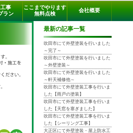
メールでのご相談
電話でのご相談
[9時～18時まで受付中]
装工事
ここまでやります
会社概要
phone
プラン
無料点検
最新の記事一覧
吹田市にて外壁塗装を行いました
～完了～
吹田市にて外壁塗装を行いました
～外壁塗装～
吹田市にて外壁塗装を行いました
～軒天補修他～
吹田市にて外壁塗装工事を行いま
した【雨戸の塗装】
吹田市にて外壁塗装工事を行いま
した【天窓を塞ぎました】
吹田市にて外壁塗装工事を行いま
した【シーリング工事】
大正区にて外壁塗装・屋上防水工