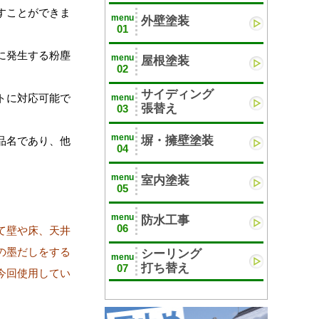
すことができま
menu
外壁塗装
01
に発生する粉塵
menu
屋根塗装
02
サイディング
トに対応可能で
menu
張替え
03
menu
塀・擁壁塗装
品名であり、他
04
。
menu
室内塗装
05
menu
防水工事
06
て壁や床、天井
の墨だしをする
シーリング
menu
打ち替え
07
今回使用してい