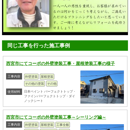
同じ工事を行った施工事例
西宮市にてコーポの外壁塗装工事・屋根塗装工事の様子
工事内容
外壁塗装
屋根塗装
その他の塗装
その他
日本ペイント パーフェクトトップ・
使用材料
ファインパーフェクトトップ・ダイ
ノックシート
西宮市にてコーポの外壁塗装工事～シーリング編～
工事内容
外壁塗装
屋根塗装
工事全般