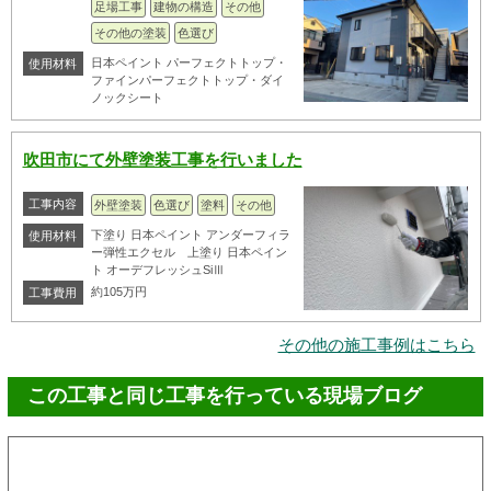
足場工事
建物の構造
その他
その他の塗装
色選び
日本ペイント パーフェクトトップ・
使用材料
ファインパーフェクトトップ・ダイ
ノックシート
吹田市にて外壁塗装工事を行いました
工事内容
外壁塗装
色選び
塗料
その他
下塗り 日本ペイント アンダーフィラ
使用材料
ー弾性エクセル 上塗り 日本ペイン
ト オーデフレッシュSiⅢ
約105万円
工事費用
その他の施工事例はこちら
この工事と同じ工事を行っている現場ブログ