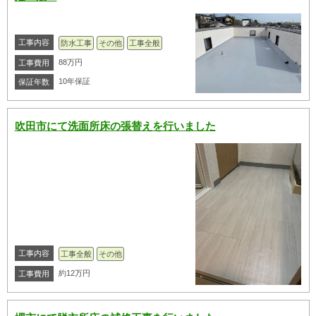
工事内容
防水工事
その他
工事全般
88万円
工事費用
10年保証
保証年数
吹田市にて洗面所床の張替えを行いました
工事内容
工事全般
その他
約12万円
工事費用