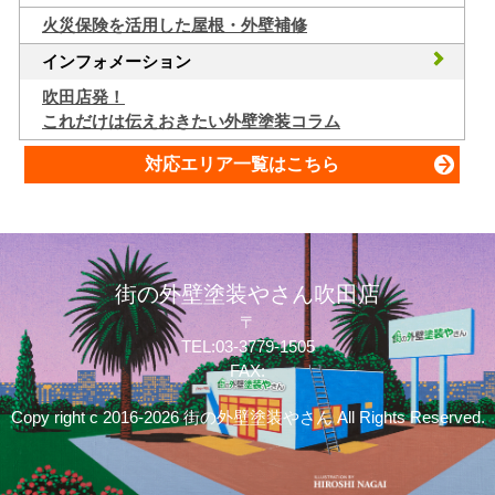
火災保険を活用した屋根・外壁補修
インフォメーション
吹田店発！
これだけは伝えおきたい外壁塗装コラム
対応エリア一覧はこちら
街の外壁塗装やさん吹田店
〒
TEL:03-3779-1505
FAX:
Copy right c 2016-2026 街の外壁塗装やさん All Rights Reserved.