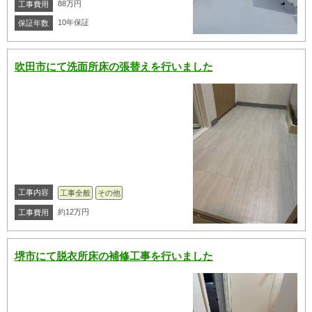
88万円
工事費用
10年保証
保証年数
吹田市にて洗面所床の張替えを行いました
工事内容
工事全般
その他
約12万円
工事費用
堺市にて脱衣所床の補修工事を行いました