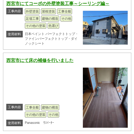
西宮市にてコーポの外壁塗装工事～シーリング編～
工事内容
外壁塗装
屋根塗装
工事全般
足場工事
建物の構造
その他
その他の塗装
色選び
日本ペイント パーフェクトトップ・
使用材料
ファインパーフェクトトップ・ダイ
ノックシート
西宮市にて床の補修を行いました
工事内容
工事全般
建物の構造
その他の塗装
その他
Panasonic ｳｽｲｰﾀｰ
使用材料