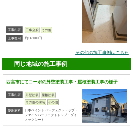
工事内容
工事全般
その他
約143000円
工事費用
その他の施工事例はこちら
同じ地域の施工事例
西宮市にてコーポの外壁塗装工事・屋根塗装工事の様子
工事内容
外壁塗装
屋根塗装
その他の塗装
その他
日本ペイント パーフェクトトップ・
使用材料
ファインパーフェクトトップ・ダイ
ノックシート