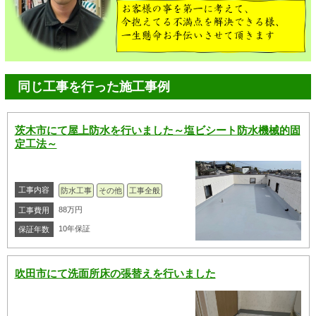
同じ工事を行った施工事例
茨木市にて屋上防水を行いました～塩ビシート防水機械的固
定工法～
工事内容
防水工事
その他
工事全般
88万円
工事費用
10年保証
保証年数
吹田市にて洗面所床の張替えを行いました