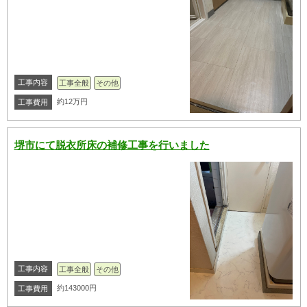
工事内容
工事全般
その他
約12万円
工事費用
堺市にて脱衣所床の補修工事を行いました
工事内容
工事全般
その他
約143000円
工事費用