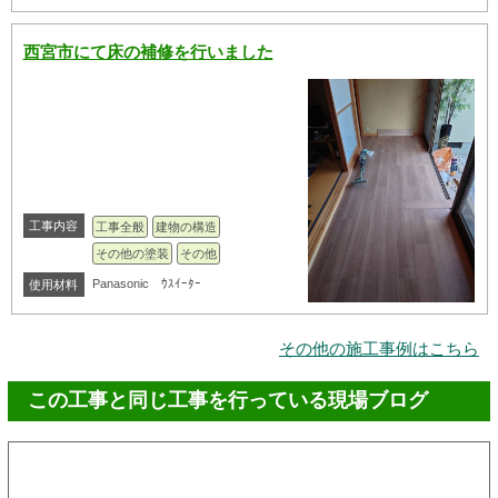
西宮市にて床の補修を行いました
工事内容
工事全般
建物の構造
その他の塗装
その他
Panasonic ｳｽｲｰﾀｰ
使用材料
その他の施工事例はこちら
この工事と同じ工事を行っている現場ブログ