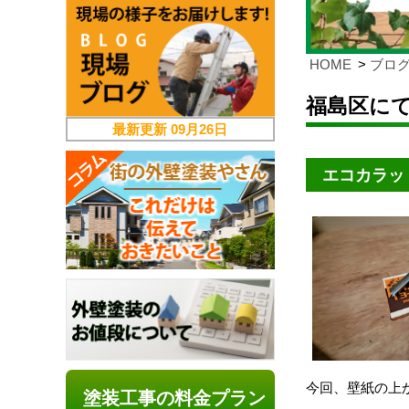
HOME
ブロ
福島区に
最新更新
09月26日
エコカラッ
今回、壁紙の上
塗装工事の料金プラン