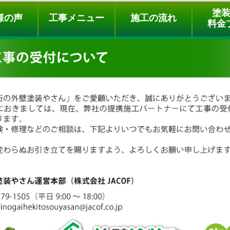
ュー
施工の流れ
会社概要
料金プラン
無料点検
塗
様の声
工事メニュー
施工の流れ
料金