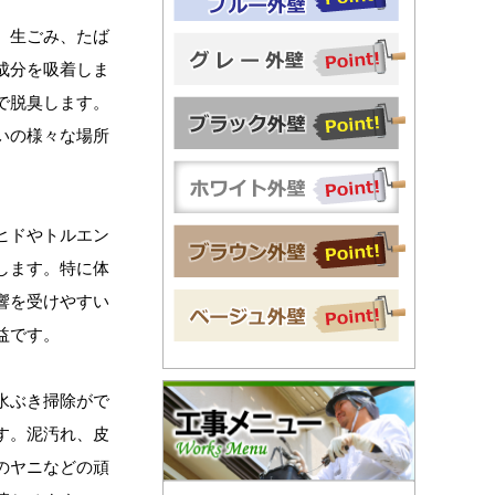
、生ごみ、たば
成分を吸着しま
で脱臭します。
いの様々な場所
ヒドやトルエン
します。特に体
響を受けやすい
益です。
水ぶき掃除がで
す。泥汚れ、皮
のヤニなどの頑