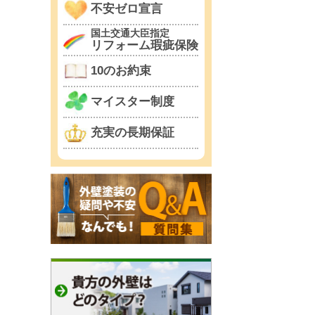
不安ゼロ宣言
国土交通大臣指定
リフォーム瑕疵保険
10のお約束
マイスター制度
充実の長期保証