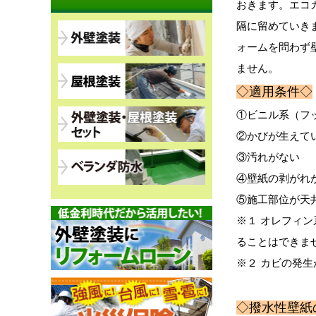
おきます。エコ
隔に留めていき
ォームを問わず
ません。
◇適用条件◇
①ビニル系（フ
②かびが生えて
③汚れがない
④壁紙の剥がれ
⑤施工部位が天
※１ オレフィ
ることはできま
※２ カビの発
◇撥水性壁紙