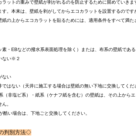
カラットの重みで壁紙が剥がれるのを防止するために留めていきま
ます。本来は、壁紙を剥がしてからエコカラットを設置するのです
壁紙の上からエコカラットを貼るためには、適用条件をすべて満た
ッ素・EBなどの撥水系表面処理を除く）または、布系の壁紙である
いない※２
がない
井ではない（天井に施工する場合は壁紙の無い下地に交換してくだ
ン系（非塩ビ系）・紙系（ケナフ紙を含む）の壁紙は、その上からエ
せん。
生が酷い場合は、下地ごと交換してください。
の判別方法◇