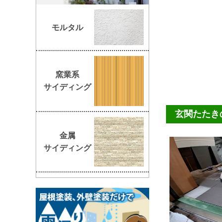
モルタル
窯業系
サイディング
玄関たたき
金属
サイディング