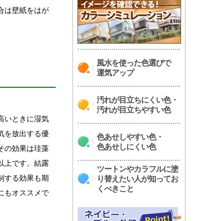
合は壁紙をはが
風水を使った色選びで
運気アップ
汚れが目立ちにくい色・
汚れが目立ちやすい色
高いときに湿気
気を放出する優
色あせしやすい色・
色あせしにくい色
その効果は珪藻
以上です。結露
ツートンやカラフルに塗
制する効果も期
り替えたい人が知ってお
くべきこと
にもオススメで