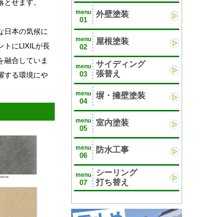
落とせます。
menu
外壁塗装
01
な日本の気候に
menu
屋根塗装
にLIXILが長
02
を融合していま
サイディング
menu
張替え
03
躍する環境にや
menu
塀・擁壁塗装
04
menu
室内塗装
05
menu
防水工事
06
シーリング
menu
打ち替え
07