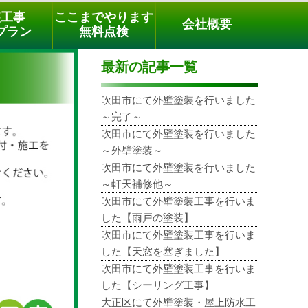
メールでのご相談
電話でのご相談
[9時～18時まで受付中]
装工事
ここまでやります
会社概要
phone
プラン
無料点検
最新の記事一覧
吹田市にて外壁塗装を行いました
～完了～
吹田市にて外壁塗装を行いました
～外壁塗装～
吹田市にて外壁塗装を行いました
～軒天補修他～
吹田市にて外壁塗装工事を行いま
した【雨戸の塗装】
吹田市にて外壁塗装工事を行いま
した【天窓を塞ぎました】
吹田市にて外壁塗装工事を行いま
した【シーリング工事】
大正区にて外壁塗装・屋上防水工