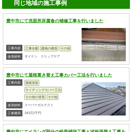
同じ地域の施工事例
豊中市にて洗面所床腐食の補修工事を行いました
工事内容
工事全般
建物の構造
その他
ダイケン スリップケア
使用材料
豊中市にて屋根葺き替え工事カバー工法を行いました
工事内容
屋根塗装
サイディングカバー工法
その他の塗装
その他
スーバーガルテクト
使用材料
343万2千円
工事費用
豊中市にてベランダ部分の鉄骨補強工事と波板張替え工事を