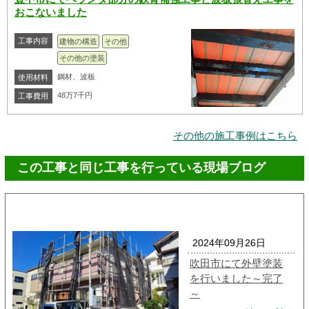
おこないました
工事内容
建物の構造
その他
その他の塗装
鋼材、波板
使用材料
48万7千円
工事費用
その他の施工事例はこちら
この工事と同じ工事を行っている現場ブログ
2024年09月26日
吹田市にて外壁塗装
を行いました～完了
～