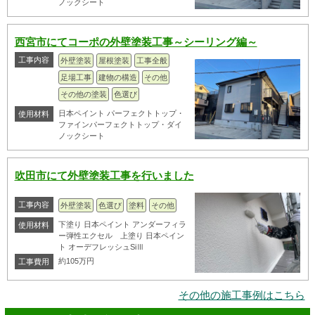
ノックシート
西宮市にてコーポの外壁塗装工事～シーリング編～
工事内容
外壁塗装
屋根塗装
工事全般
足場工事
建物の構造
その他
その他の塗装
色選び
日本ペイント パーフェクトトップ・
使用材料
ファインパーフェクトトップ・ダイ
ノックシート
吹田市にて外壁塗装工事を行いました
工事内容
外壁塗装
色選び
塗料
その他
下塗り 日本ペイント アンダーフィラ
使用材料
ー弾性エクセル 上塗り 日本ペイン
ト オーデフレッシュSiⅢ
約105万円
工事費用
その他の施工事例はこちら