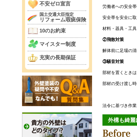
不安ゼロ宣言
労働者への安全帯
国土交通大臣指定
安全帯を安全に取
リフォーム瑕疵保険
材料・器具・工具
10のお約束
②飛散対策
マイスター制度
解体前に足場の清
充実の長期保証
③騒音対策
部材を置くときは
部材の受け渡し時
法令に基づき作業
外構も綺麗