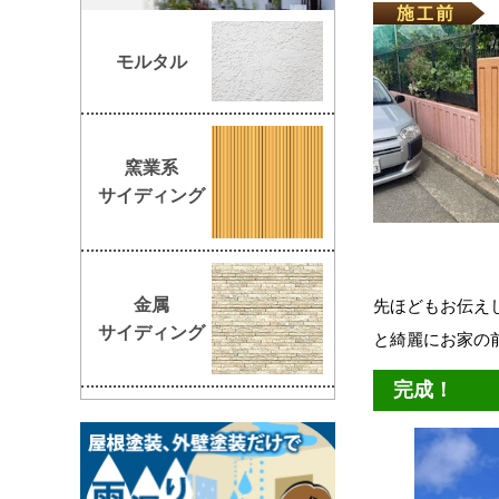
モルタル
窯業系
サイディング
金属
先ほどもお伝え
サイディング
と綺麗にお家の
完成！