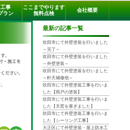
メールでのご相談
電話でのご相談
[9時～18時まで受付中]
装工事
ここまでやります
会社概要
phone
プラン
無料点検
最新の記事一覧
吹田市にて外壁塗装を行いました
～完了～
吹田市にて外壁塗装を行いました
～外壁塗装～
吹田市にて外壁塗装を行いました
～軒天補修他～
吹田市にて外壁塗装工事を行いま
した【雨戸の塗装】
吹田市にて外壁塗装工事を行いま
した【天窓を塞ぎました】
吹田市にて外壁塗装工事を行いま
した【シーリング工事】
大正区にて外壁塗装・屋上防水工