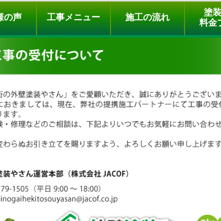
ュー
施工の流れ
会社概要
料金プラン
無料点検
塗
様の声
工事メニュー
施工の流れ
料金