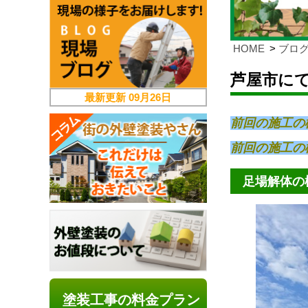
HOME
ブロ
芦屋市に
最新更新
09月26日
前回の施工の
前回の施工の
足場解体の
塗装工事の料金プラン