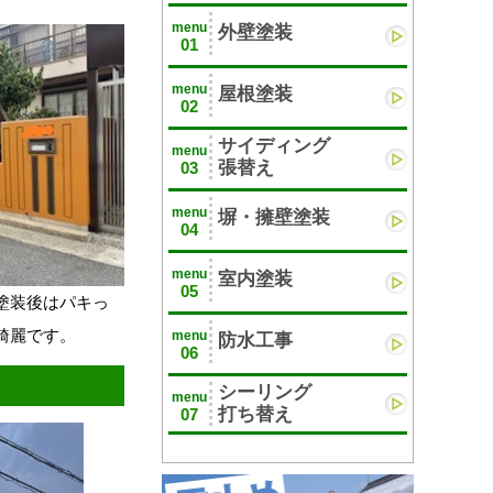
menu
外壁塗装
01
menu
屋根塗装
02
サイディング
menu
張替え
03
menu
塀・擁壁塗装
04
menu
室内塗装
05
塗装後はパキっ
綺麗です。
menu
防水工事
06
シーリング
menu
打ち替え
07