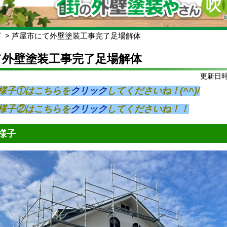
グ
芦屋市にて外壁塗装工事完了足場解体
て外壁塗装工事完了足場解体
更新日時:
様子①はこちらを
クリック
してくださいね！(^^)/
様子②はこちらを
クリック
してくださいね！！
様子