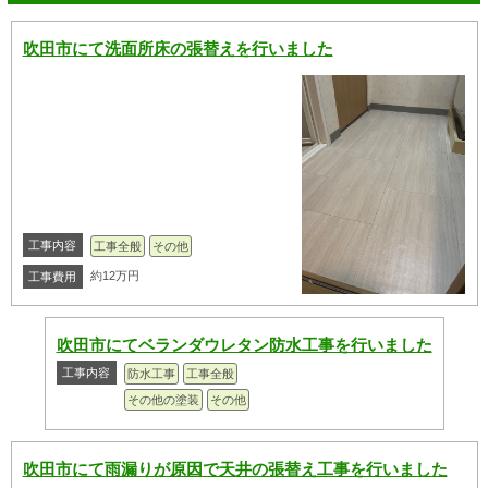
吹田市にて洗面所床の張替えを行いました
工事内容
工事全般
その他
約12万円
工事費用
吹田市にてベランダウレタン防水工事を行いました
工事内容
防水工事
工事全般
その他の塗装
その他
吹田市にて雨漏りが原因で天井の張替え工事を行いました