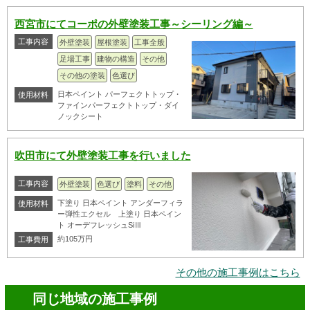
西宮市にてコーポの外壁塗装工事～シーリング編～
工事内容
外壁塗装
屋根塗装
工事全般
足場工事
建物の構造
その他
その他の塗装
色選び
日本ペイント パーフェクトトップ・
使用材料
ファインパーフェクトトップ・ダイ
ノックシート
吹田市にて外壁塗装工事を行いました
工事内容
外壁塗装
色選び
塗料
その他
下塗り 日本ペイント アンダーフィラ
使用材料
ー弾性エクセル 上塗り 日本ペイン
ト オーデフレッシュSiⅢ
約105万円
工事費用
その他の施工事例はこちら
同じ地域の施工事例