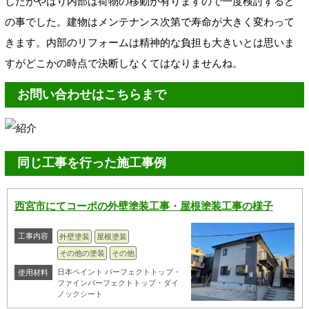
したがやはり内部は荷物の移動が有りますので一度検討すると
の事でした。建物はメンテナンス次第で寿命が大きく変わって
きます。内部のリフォームは精神的な負担も大きいとは思いま
すがどこかの時点で決断しなくてはなりませんね。
お問い合わせはこちらまで
同じ工事を行った施工事例
西宮市にてコーポの外壁塗装工事・屋根塗装工事の様子
工事内容
外壁塗装
屋根塗装
その他の塗装
その他
日本ペイント パーフェクトトップ・
使用材料
ファインパーフェクトトップ・ダイ
ノックシート