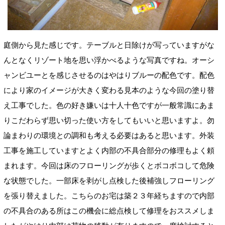
庭側から見た感じです。テーブルと日除けが写っていますがな
んとなくリゾート地を思い浮かべるような写真ですね。オーシ
ャンビユーとを感じさせるのはやはりブルーの配色です。配色
により家のイメージが大きく変わる見本のような今回の塗り替
え工事でした。色の好き嫌いは十人十色ですが一般常識にあま
りこだわらず思い切った使い方をしてもいいと思いますよ。勿
論まわりの環境との調和も考える必要はあると思います。外装
工事を施工していますとよく内部の不具合部分の修理もよく頼
まれます。今回は床のフローリングが歩くとボコボコして危険
な状態でした。一部床を剥がし点検した後補強しフローリング
を張り替えました。こちらのお宅は築２３年経ちますので内部
の不具合のある所はこの機会に総点検して修理をおススメしま