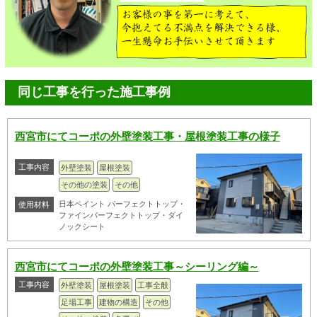
同じ工事を行った施工事例
西宮市にてコーポの外壁塗装工事・屋根塗装工事の様子
工事内容
外壁塗装
屋根塗装
その他の塗装
その他
日本ペイント パーフェクトトップ・
使用材料
ファインパーフェクトトップ・ダイ
ノックシート
西宮市にてコーポの外壁塗装工事～シーリング編～
工事内容
外壁塗装
屋根塗装
工事全般
足場工事
建物の構造
その他