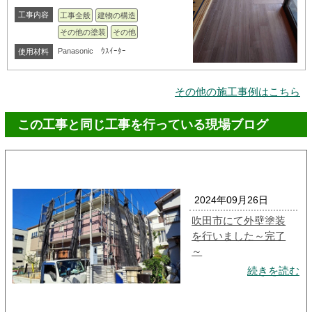
工事内容
工事全般
建物の構造
その他の塗装
その他
Panasonic ｳｽｲｰﾀｰ
使用材料
その他の施工事例はこちら
この工事と同じ工事を行っている現場ブログ
2024年09月26日
吹田市にて外壁塗装
を行いました～完了
～
続きを読む