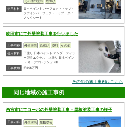
その他の塗装
色選び
日本ペイント パーフェクトトップ・
使用材料
ファインパーフェクトトップ・ダイ
ノックシート
吹田市にて外壁塗装工事を行いました
工事内容
外壁塗装
色選び
塗料
その他
下塗り 日本ペイント アンダーフィラ
使用材料
ー弾性エクセル 上塗り 日本ペイン
ト オーデフレッシュSiⅢ
約105万円
工事費用
その他の施工事例はこちら
同じ地域の施工事例
西宮市にてコーポの外壁塗装工事・屋根塗装工事の様子
工事内容
外壁塗装
屋根塗装