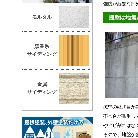
強度が必要な部
モルタル
擁壁は地盤
窯業系
サイディング
金属
サイディング
擁壁の継ぎ目が
不具合が発生し
やヒビ割れはな
るので、地盤が