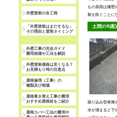
もの原因は擁壁
外壁塗装の全工程
裂を防ぐことに
土間の勾配
「外壁塗装はまだするな」
その理由と塗装タイミング
外壁工事の完全ガイド
費用相場や工法を解説
外壁塗装価格は安くなる？
お見積もり時の注意点
屋根修理（工事）の
種類及び相場
屋根葺き替え工事の費用
おすすめ屋根材をご紹介
掘り込み型車庫
水が溜まると下
屋根カバー工法の費用や