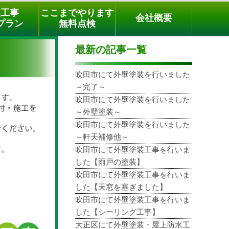
メールでのご相談
電話でのご相談
[9時～18時まで受付中]
装工事
ここまでやります
会社概要
phone
プラン
無料点検
最新の記事一覧
吹田市にて外壁塗装を行いました
～完了～
吹田市にて外壁塗装を行いました
～外壁塗装～
吹田市にて外壁塗装を行いました
～軒天補修他～
吹田市にて外壁塗装工事を行いま
した【雨戸の塗装】
吹田市にて外壁塗装工事を行いま
した【天窓を塞ぎました】
吹田市にて外壁塗装工事を行いま
した【シーリング工事】
大正区にて外壁塗装・屋上防水工