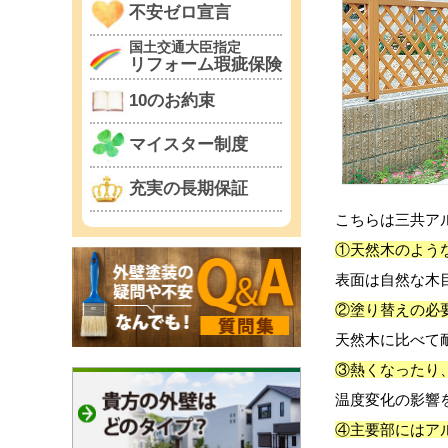
不安ゼロ宣言
国土交通大臣指定
リフォーム瑕疵保険
10のお約束
マイスター制度
充実の長期保証
こちらは三共ア
①天然木のよう
表面は自然な木
②塗り替えの必
天然木に比べて
③熱くなったり
温度変化の影響
④主要部にはア