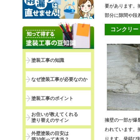
要があります。
部分に隙間や段
コンクリー
塗装工事の知識
なぜ塗装工事が必要なのか
塗装工事のポイント
お住いが教えてくれる
擁壁の一部が爆
塗り替えのサイン
われています。
外壁塗装の目安は
ります。発錆び
築10年って本当？