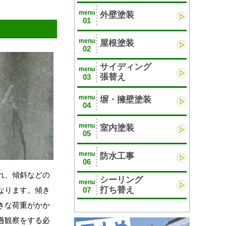
menu
外壁塗装
01
menu
屋根塗装
02
サイディング
menu
張替え
03
menu
塀・擁壁塗装
04
menu
室内塗装
05
menu
防水工事
06
れ、傾斜などの
シーリング
menu
打ち替え
07
なります。傾き
きな荷重がかか
過観察をする必