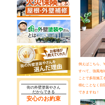
例えばこちら、
すべて、強風地
ことで多段施工
積むことなく目
街の外壁塗装やさん
だからできる
できますね！
安心のお約束