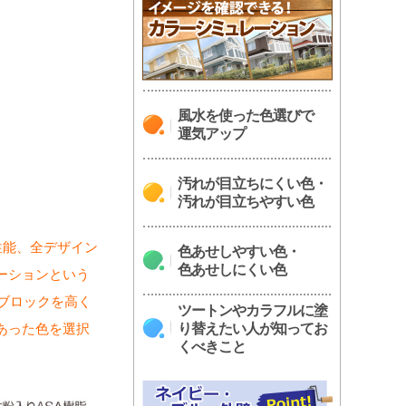
風水を使った色選びで
運気アップ
汚れが目立ちにくい色・
汚れが目立ちやすい色
性能、全デザイン
色あせしやすい色・
色あせしにくい色
ーションという
トブロックを高く
ツートンやカラフルに塗
あった色を選択
り替えたい人が知ってお
くべきこと