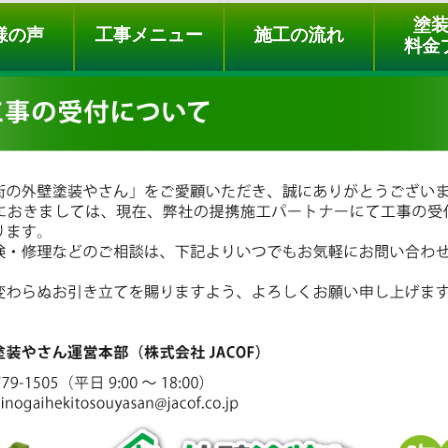
ュー
施工の流れ
会社概要
料金プラン
無料点検
塗
様の声
工事メニュー
施工の流れ
料金