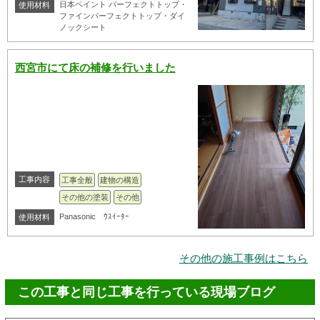
日本ペイント パーフェクトトップ・
使用材料
ファインパーフェクトトップ・ダイ
ノックシート
西宮市にて床の補修を行いました
工事内容
工事全般
建物の構造
その他の塗装
その他
Panasonic ｳｽｲｰﾀｰ
使用材料
その他の施工事例はこちら
この工事と同じ工事を行っている現場ブログ