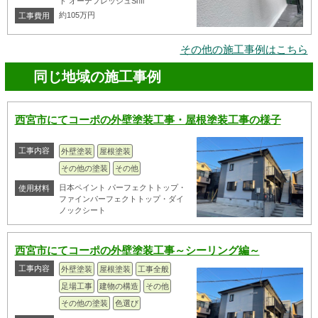
ト オーデフレッシュSiⅢ
約105万円
工事費用
その他の施工事例はこちら
同じ地域の施工事例
西宮市にてコーポの外壁塗装工事・屋根塗装工事の様子
工事内容
外壁塗装
屋根塗装
その他の塗装
その他
日本ペイント パーフェクトトップ・
使用材料
ファインパーフェクトトップ・ダイ
ノックシート
西宮市にてコーポの外壁塗装工事～シーリング編～
工事内容
外壁塗装
屋根塗装
工事全般
足場工事
建物の構造
その他
その他の塗装
色選び