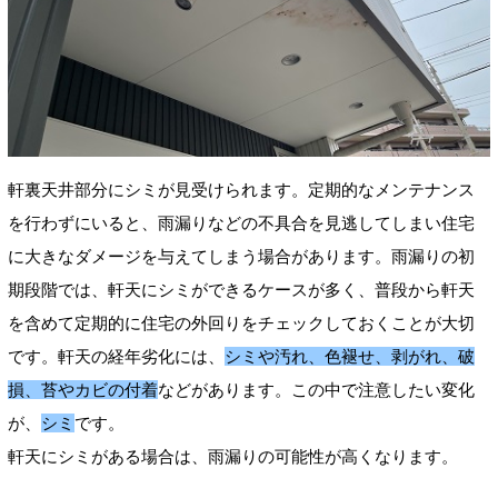
軒裏天井部分にシミが見受けられます。定期的なメンテナンス
を行わずにいると、雨漏りなどの不具合を見逃してしまい住宅
に大きなダメージを与えてしまう場合があります。雨漏りの初
期段階では、軒天にシミができるケースが多く、普段から軒天
を含めて定期的に住宅の外回りをチェックしておくことが大切
です。軒天の経年劣化には、
シミや汚れ、色褪せ、剥がれ、破
損、苔やカビの付着
などがあります。
この中で注意したい変化
が、
シミ
です
。
軒天にシミがある場合は、雨漏りの可能性が高くなります。