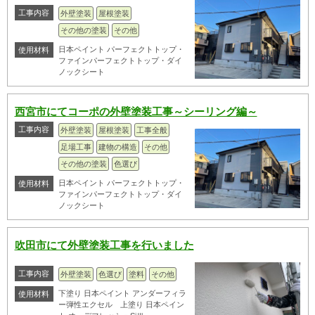
工事内容
外壁塗装
屋根塗装
その他の塗装
その他
日本ペイント パーフェクトトップ・
使用材料
ファインパーフェクトトップ・ダイ
ノックシート
西宮市にてコーポの外壁塗装工事～シーリング編～
工事内容
外壁塗装
屋根塗装
工事全般
足場工事
建物の構造
その他
その他の塗装
色選び
日本ペイント パーフェクトトップ・
使用材料
ファインパーフェクトトップ・ダイ
ノックシート
吹田市にて外壁塗装工事を行いました
工事内容
外壁塗装
色選び
塗料
その他
下塗り 日本ペイント アンダーフィラ
使用材料
ー弾性エクセル 上塗り 日本ペイン