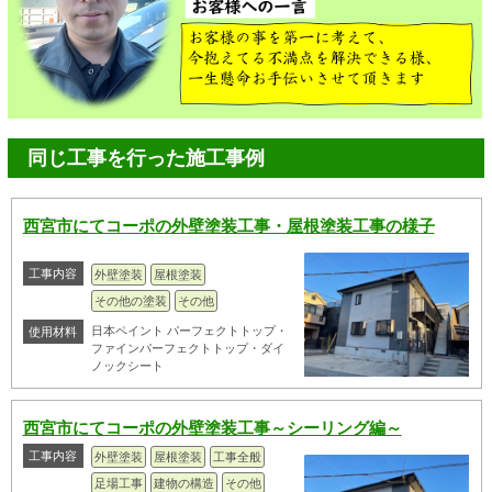
同じ工事を行った施工事例
西宮市にてコーポの外壁塗装工事・屋根塗装工事の様子
工事内容
外壁塗装
屋根塗装
その他の塗装
その他
日本ペイント パーフェクトトップ・
使用材料
ファインパーフェクトトップ・ダイ
ノックシート
西宮市にてコーポの外壁塗装工事～シーリング編～
工事内容
外壁塗装
屋根塗装
工事全般
足場工事
建物の構造
その他