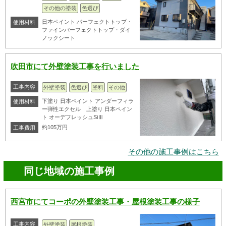
その他の塗装
色選び
日本ペイント パーフェクトトップ・
使用材料
ファインパーフェクトトップ・ダイ
ノックシート
吹田市にて外壁塗装工事を行いました
工事内容
外壁塗装
色選び
塗料
その他
下塗り 日本ペイント アンダーフィラ
使用材料
ー弾性エクセル 上塗り 日本ペイン
ト オーデフレッシュSiⅢ
約105万円
工事費用
その他の施工事例はこちら
同じ地域の施工事例
西宮市にてコーポの外壁塗装工事・屋根塗装工事の様子
工事内容
外壁塗装
屋根塗装