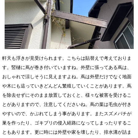
軒天も浮きが見受けられます。こちらは貼替えで考えて
おりま
す。竪樋に蔦
が巻き付いていますね。
外壁に張ってある蔦は、
おしゃれで涼しそうに見えますよね。蔦は外壁だけでなく地面
や木にも這っていきどんどん繁殖していくことがあります。蔦
を除去せずにそのまま放置しておくと、様々な被害を受けるこ
とがありますので、注意してくださいね。蔦の葉は毛虫が付き
やすいので、かぶれてしまう事があります。またスズメバチが
巣を作ったり、ゴキブリの侵入経路になってしまったりするこ
ともあります。更に時には外壁や家を壊したり、排水溝が詰ま