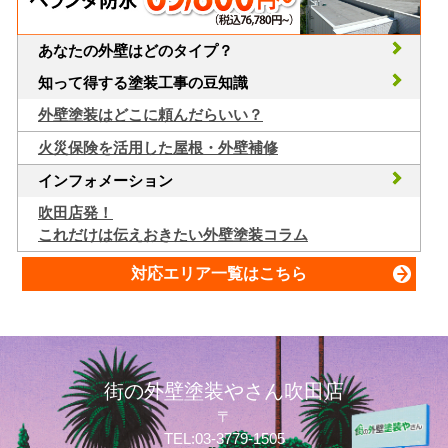
あなたの外壁はどのタイプ？
知って得する塗装工事の豆知識
外壁塗装はどこに頼んだらいい？
火災保険を活用した屋根・外壁補修
インフォメーション
吹田店発！
これだけは伝えおきたい外壁塗装コラム
対応エリア一覧はこちら
街の外壁塗装やさん吹田店
〒
TEL:03-3779-1505