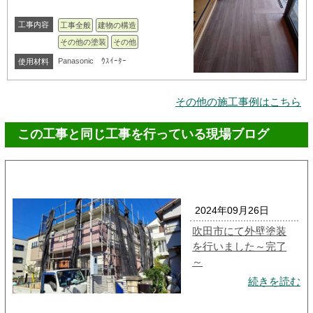
工事内容
工事全般
建物の構造
その他の塗装
その他
Panasonic ｳｽｲｰﾀｰ
使用材料
その他の施工事例はこちら
この工事と同じ工事を行っている現場ブログ
2024年09月26日
吹田市にて外壁塗装
を行いました～完了
～
続きを読む