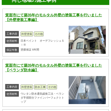
同じ地域の施工事例
箕面市にて築35年のモルタル外壁の塗装工事を行いました
【外壁塗装工事編】
工事内容
外壁塗装
その他
日本ペイント オーデフレッシュＳ
使用材料
ｉⅢ
塗膜保証 6年間
保証年数
箕面市にて築35年のモルタル外壁の塗装工事を行いました
【ベランダ防水編】
工事内容
外壁塗装
防水工事
その他
ウレタン防水通気緩衝工法・ベラン
使用材料
ダ手摺部分ファインパーフェクトト
ップ