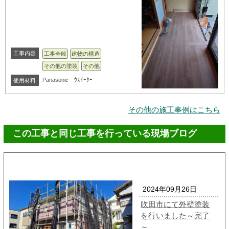
工事内容
工事全般
建物の構造
その他の塗装
その他
Panasonic ｳｽｲｰﾀｰ
使用材料
その他の施工事例はこちら
この工事と同じ工事を行っている現場ブログ
2024年09月26日
吹田市にて外壁塗装
を行いました～完了
～