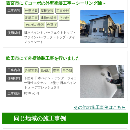
西宮市にてコーポの外壁塗装工事～シーリング編～
工事内容
外壁塗装
屋根塗装
工事全般
足場工事
建物の構造
その他
その他の塗装
色選び
日本ペイント パーフェクトトップ・
使用材料
ファインパーフェクトトップ・ダイ
ノックシート
吹田市にて外壁塗装工事を行いました
工事内容
外壁塗装
色選び
塗料
その他
下塗り 日本ペイント アンダーフィラ
使用材料
ー弾性エクセル 上塗り 日本ペイン
ト オーデフレッシュSiⅢ
約105万円
工事費用
その他の施工事例はこちら
同じ地域の施工事例