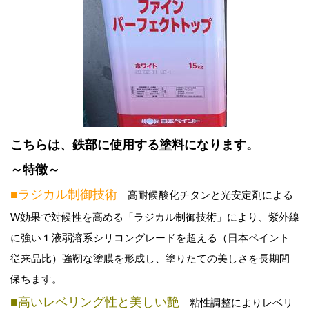
こちらは、鉄部に使用する塗料になります。
～特徴～
■ラジカル制御技術
高耐候酸化チタンと光安定剤による
W効果で対候性を高める「ラジカル制御技術」により、紫外線
に強い１液弱溶系シリコングレードを超える（日本ペイント
従来品比）強靭な塗膜を形成し、塗りたての美しさを長期間
保ちます。
■高いレベリング性と美しい艶
粘性調整によりレベリ