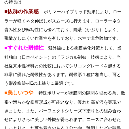
の特長は
■抜群の作業感
ポリマーハイブリッド効果により、ロー
ラーが軽くネタ伸ばしがスムーズに行えます。ローラーネタ
含み性及び転写性にも優れており、隠蔽（かぶり）もよく、
飛散がしにくい作業性を有しており、水性で非危険物です。
■すぐれた耐候性
紫外線による塗膜劣化対策として、当
社独自（日本ペイント）の「ラジカル制御」技術により、当
社従来水性塗料との比較においてシリコングレードを超える
非常に優れた耐候性があります。耐候形１種に相当し、可と
う形改修塗材Eの上塗りに最適です。
■美しいつや
特殊ポリマーが塗膜間の隙間を埋める為、緻
密で滑らかな塗膜形成が可能となり、優れた高光沢を実現で
きました。また、パーフェクトシリーズ下塗りとの組み合わ
せによりさらに美しい外観が得られます。ニーズに合わせた
しっとりとした落ち着きのある３分つや、艶消しなどの調整