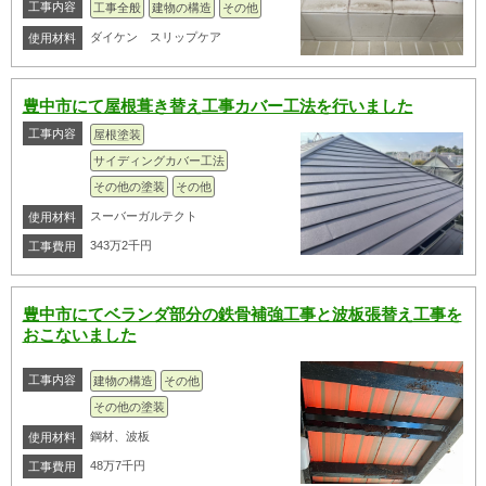
工事内容
工事全般
建物の構造
その他
ダイケン スリップケア
使用材料
豊中市にて屋根葺き替え工事カバー工法を行いました
工事内容
屋根塗装
サイディングカバー工法
その他の塗装
その他
スーバーガルテクト
使用材料
343万2千円
工事費用
豊中市にてベランダ部分の鉄骨補強工事と波板張替え工事を
おこないました
工事内容
建物の構造
その他
その他の塗装
鋼材、波板
使用材料
48万7千円
工事費用