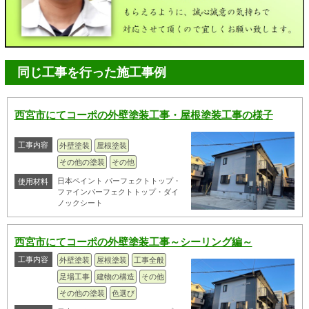
同じ工事を行った施工事例
西宮市にてコーポの外壁塗装工事・屋根塗装工事の様子
工事内容
外壁塗装
屋根塗装
その他の塗装
その他
日本ペイント パーフェクトトップ・
使用材料
ファインパーフェクトトップ・ダイ
ノックシート
西宮市にてコーポの外壁塗装工事～シーリング編～
工事内容
外壁塗装
屋根塗装
工事全般
足場工事
建物の構造
その他
その他の塗装
色選び