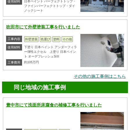
日本ペイント パーフェクトトップ・
使用材料
ファインパーフェクトトップ・ダイ
ノックシート
吹田市にて外壁塗装工事を行いました
工事内容
外壁塗装
色選び
塗料
その他
下塗り 日本ペイント アンダーフィラ
使用材料
ー弾性エクセル 上塗り 日本ペイン
ト オーデフレッシュSiⅢ
約105万円
工事費用
その他の施工事例はこちら
同じ地域の施工事例
豊中市にて洗面所床腐食の補修工事を行いました