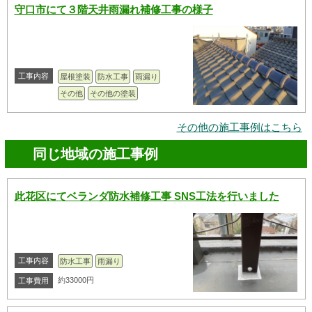
守口市にて３階天井雨漏れ補修工事の様子
工事内容
屋根塗装
防水工事
雨漏り
その他
その他の塗装
その他の施工事例はこちら
同じ地域の施工事例
此花区にてベランダ防水補修工事 SNS工法を行いました
工事内容
防水工事
雨漏り
約33000円
工事費用