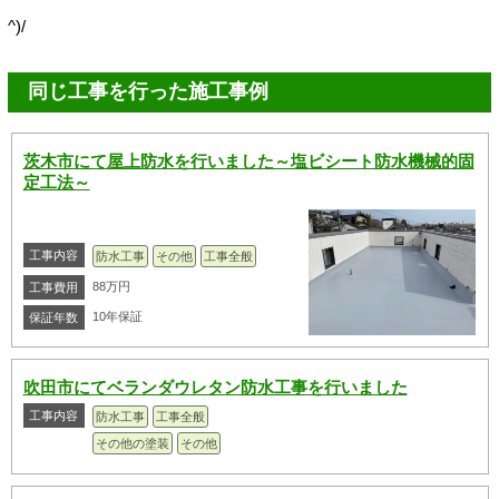
^)/
同じ工事を行った施工事例
茨木市にて屋上防水を行いました～塩ビシート防水機械的固
定工法～
工事内容
防水工事
その他
工事全般
88万円
工事費用
10年保証
保証年数
吹田市にてベランダウレタン防水工事を行いました
工事内容
防水工事
工事全般
その他の塗装
その他