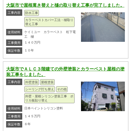
大阪市で屋根葺き替えと樋の取り替え工事が完了しました。
工事内容
防水工事
カラーベストカバー工法・樋取り
替え工事
ケイミユー カラーベスト 松下電
使用材料
工 樋
１４０万円
工事費用
１０年
保証年数
大阪市でＡＬＣ３階建ての外壁塗装とカラーベスト屋根の塗
装工事をしました。
工事内容
外壁塗装
屋根塗装
シーリング打ち替え
その他
外壁・屋根シリコン塗装工事 ポ
リカ板貼り替え
日本ペイントシリコン塗料
使用材料
１４５万円
工事費用
６年
保証年数