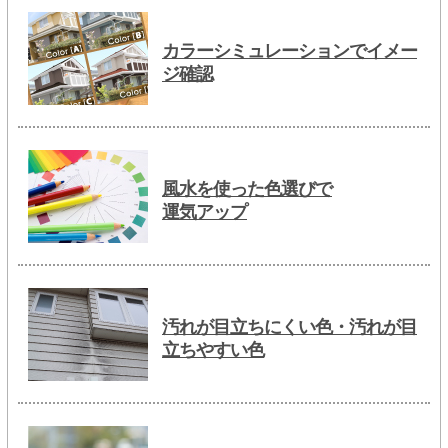
カラーシミュレーションでイメー
ジ確認
風水を使った色選びで
運気アップ
汚れが目立ちにくい色・汚れが目
立ちやすい色