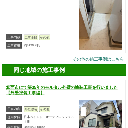
工事内容
工事全般
その他
約143000円
工事費用
その他の施工事例はこちら
同じ地域の施工事例
箕面市にて築35年のモルタル外壁の塗装工事を行いました
【外壁塗装工事編】
工事内容
外壁塗装
その他
日本ペイント オーデフレッシュＳ
使用材料
ｉⅢ
塗膜保証 6年間
保証年数