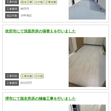
工事内容
防水工事
その他
工事全般
88万円
工事費用
10年保証
保証年数
吹田市にて洗面所床の張替えを行いました
工事内容
工事全般
その他
約12万円
工事費用
堺市にて脱衣所床の補修工事を行いました