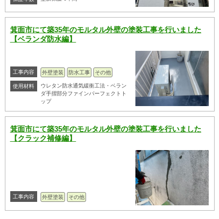
箕面市にて築35年のモルタル外壁の塗装工事を行いました
【ベランダ防水編】
工事内容
外壁塗装
防水工事
その他
ウレタン防水通気緩衝工法・ベラン
使用材料
ダ手摺部分ファインパーフェクトト
ップ
箕面市にて築35年のモルタル外壁の塗装工事を行いました
【クラック補修編】
工事内容
外壁塗装
その他