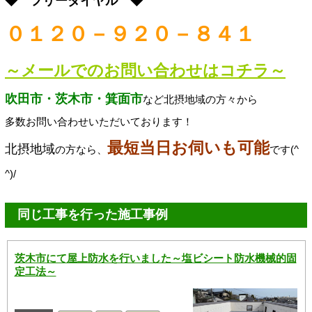
◆ フリーダイヤル ◆
０１２０－９２０－８４１
～メールでのお問い合わせはコチラ～
吹田市・茨木市・箕面市
など北摂地域の方々から
多数お問い合わせいただいております！
最短当日お伺いも可能
北摂地域
の方なら、
です(^
^)/
同じ工事を行った施工事例
茨木市にて屋上防水を行いました～塩ビシート防水機械的固
定工法～