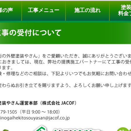
ュー
施工の流れ
会社概要
料金プラン
無料点検
塗
様の声
工事メニュー
施工の流れ
料金