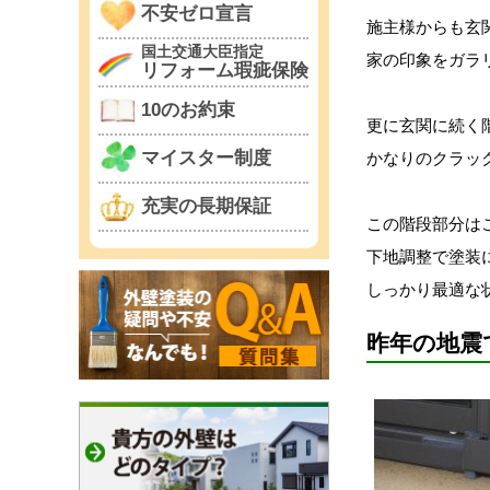
不安ゼロ宣言
施主様からも玄
国土交通大臣指定
家の印象をガラ
リフォーム瑕疵保険
10のお約束
更に玄関に続く
マイスター制度
かなりのクラッ
充実の長期保証
この階段部分は
下地調整で塗装
しっかり最適な
昨年の地震