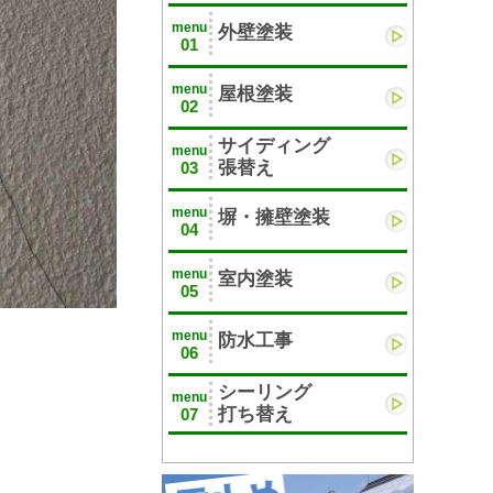
menu
外壁塗装
01
menu
屋根塗装
02
サイディング
menu
張替え
03
menu
塀・擁壁塗装
04
menu
室内塗装
05
menu
防水工事
06
シーリング
menu
打ち替え
07