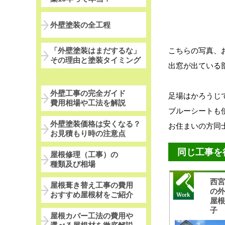
外壁塗装の全工程
「外壁塗装はまだするな」
こちらの写真、
その理由と塗装タイミング
出窓が出ている
外壁工事の完全ガイド
足場はかろうじ
費用相場や工法を解説
ブルーシートも
外壁塗装価格は安くなる？
お住まいの方同
お見積もり時の注意点
同じ工事を
屋根修理（工事）の
種類及び相場
西
屋根葺き替え工事の費用
の
おすすめ屋根材をご紹介
屋
子
屋根カバー工法の費用や