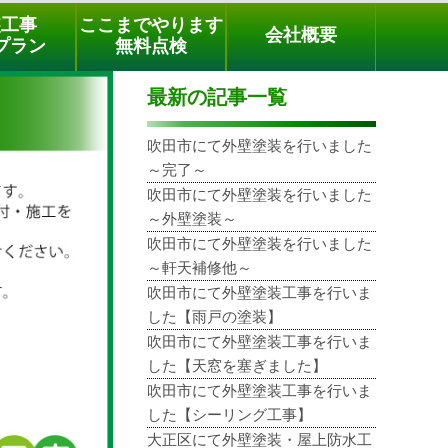
メールでのご相談
電話でのご相談
[9時～18時まで受付中]
装工事
ここまでやります
会社概要
phone
プラン
無料点検
最新の記事一覧
吹田市にて外壁塗装を行いました
～完了～
吹田市にて外壁塗装を行いました
～外壁塗装～
吹田市にて外壁塗装を行いました
～軒天補修他～
吹田市にて外壁塗装工事を行いま
した【雨戸の塗装】
吹田市にて外壁塗装工事を行いま
した【天窓を塞ぎました】
吹田市にて外壁塗装工事を行いま
した【シーリング工事】
大正区にて外壁塗装・屋上防水工