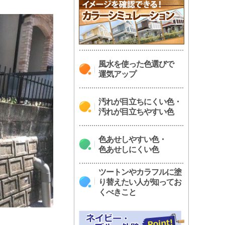
風水を使った色選びで
運気アップ
汚れが目立ちにくい色・
汚れが目立ちやすい色
色あせしやすい色・
色あせしにくい色
ツートンやカラフルに塗
り替えたい人が知ってお
くべきこと