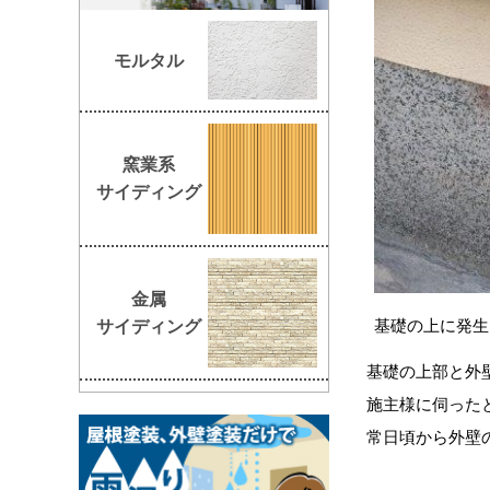
モルタル
窯業系
サイディング
金属
基礎の上に発生
サイディング
基礎の上部と外
施主様に伺った
常日頃から外壁