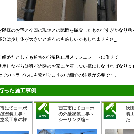
お隣様のお宅と今回の現場との隙間を撮影したものですがかなり狭
部分は少し体が大きいと通るのも厳しいかもしれません(>_
て組めたとしても通常の飛散防止用メッシュシートに併せて
使用しながら塗料が近隣のお家に付着しない様にしなければなりま
士でのトラブルにも繋がりますので細心の注意が必要です。
行った施工事例
宮市にてコーポ
西宮市にてコーポ
吹
外壁塗装工事・
の外壁塗装工事～
装
根塗装工事の様
シーリング編～
た