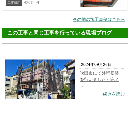
48万7千円
工事費用
その他の施工事例はこちら
この工事と同じ工事を行っている現場ブログ
2024年09月26日
吹田市にて外壁塗装
を行いました～完了
～
続きを読む