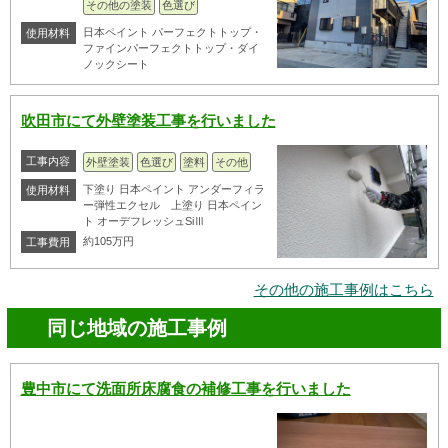
その他の塗装
色選び
日本ペイント パーフェクトトップ・
使用材料
ファインパーフェクトトップ・ダイ
ノックシート
吹田市にて外壁塗装工事を行いました
工事内容
外壁塗装
色選び
塗料
その他
下塗り 日本ペイント アンダーフィラ
使用材料
ー弾性エクセル 上塗り 日本ペイン
ト オーデフレッシュSiⅢ
約105万円
工事費用
その他の施工事例はこちら
同じ地域の施工事例
豊中市にて洗面所床腐食の補修工事を行いました