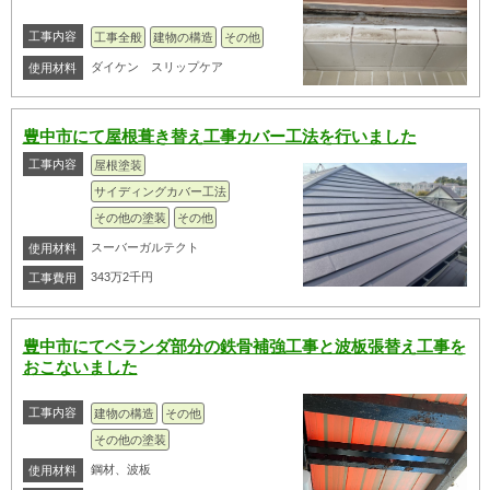
工事内容
工事全般
建物の構造
その他
ダイケン スリップケア
使用材料
豊中市にて屋根葺き替え工事カバー工法を行いました
工事内容
屋根塗装
サイディングカバー工法
その他の塗装
その他
スーバーガルテクト
使用材料
343万2千円
工事費用
豊中市にてベランダ部分の鉄骨補強工事と波板張替え工事を
おこないました
工事内容
建物の構造
その他
その他の塗装
鋼材、波板
使用材料