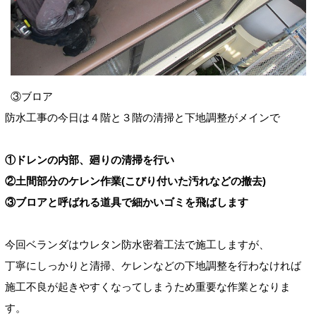
③ブロア
防水工事の今日は４階と３階の清掃と下地調整がメインで
①ドレンの内部、廻りの清掃を行い
②土間部分のケレン作業(こびり付いた汚れなどの撤去)
③ブロアと呼ばれる道具で細かいゴミを飛ばします
今回ベランダはウレタン防水密着工法で施工しますが、
丁寧にしっかりと清掃、ケレンなどの下地調整を行わなければ
施工不良が起きやすくなってしまうため重要な作業となりま
す。