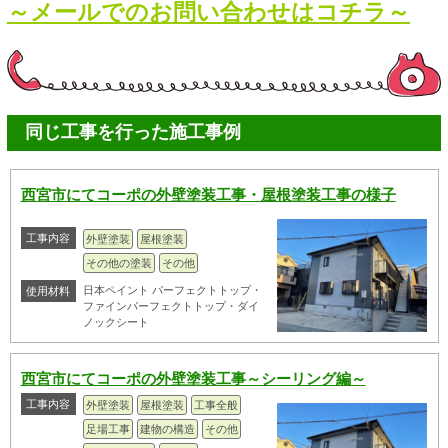
～メールでのお問い合わせはコチラ～
同じ工事を行った施工事例
西宮市にてコーポの外壁塗装工事・屋根塗装工事の様子
工事内容
外壁塗装
屋根塗装
その他の塗装
その他
日本ペイント パーフェクトトップ・
使用材料
ファインパーフェクトトップ・ダイ
ノックシート
西宮市にてコーポの外壁塗装工事～シーリング編～
工事内容
外壁塗装
屋根塗装
工事全般
足場工事
建物の構造
その他