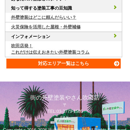
知って得する塗装工事の豆知識
外壁塗装はどこに頼んだらいい？
火災保険を活用した屋根・外壁補修
インフォメーション
吹田店発！
これだけは伝えおきたい外壁塗装コラム
対応エリア一覧はこちら
街の外壁塗装やさん吹田店
〒
TEL:03-3779-1505
FAX:
Copy right c 2016-2026 街の外壁塗装やさん All Rights Reserved.