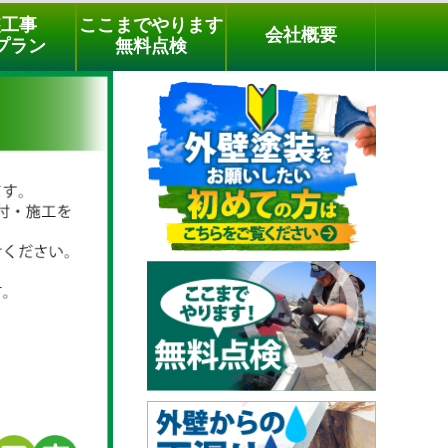
メールでのご相談
電話でのご相談
[9時～18時まで受付中]
装工事
ここまでやります
会社概要
phone
プラン
無料点検