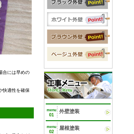
場合には早めの
や快適性を確保
menu
外壁塗装
01
menu
屋根塗装
02