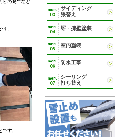
カビの発生など
サイディング
menu
張替え
03
menu
塀・擁壁塗装
です。
04
menu
室内塗装
05
menu
防水工事
06
シーリング
menu
打ち替え
07
とです。