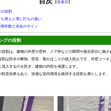
目次
【
非表示
】
グの役割
打ち替えと増し打ちの違い
耐用年数と劣化のサイン
ングの役割
の役割は、建物の外壁や窓枠、ドア枠などの隙間や接合部分に施さ
役割は防水や断熱、防音、風やほこりの侵入防止です。外壁コーキ
に浸入するのを防ぎ、建物の内部を保護します。
や防音効果もあり、快適な室内環境を維持する役割も果たします。