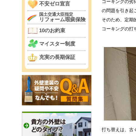
コーキングの劣
不安ゼロ宣言
の問題を引き起
国土交通大臣指定
リフォーム瑕疵保険
そのため、定期
コーキングの打
10のお約束
マイスター制度
充実の長期保証
打ち替えは、古