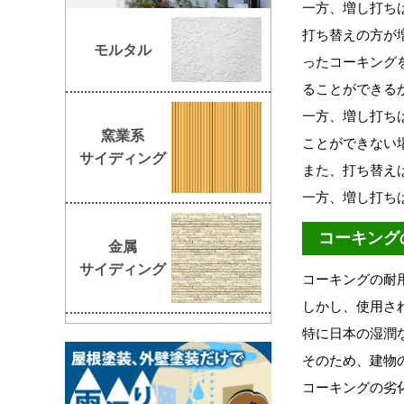
一方、増し打ち
打ち替えの方が
モルタル
ったコーキング
ることができる
一方、増し打ち
窯業系
ことができない
サイディング
また、打ち替え
一方、増し打ち
コーキング
金属
サイディング
コーキングの耐
しかし、使用さ
特に日本の湿潤
そのため、建物
コーキングの劣