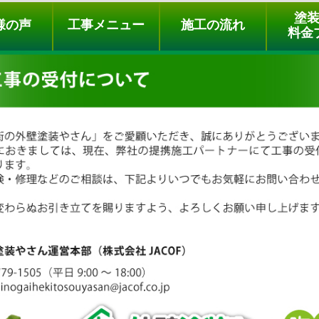
ュー
施工の流れ
会社概要
料金プラン
無料点検
塗
様の声
工事メニュー
施工の流れ
料金