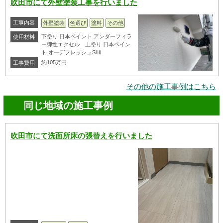
吹田市にて外壁塗装工事を行いました
工事内容
外壁塗装
色選び
塗料
その他
下塗り 日本ペイント アンダーフィラ
使用材料
ー弾性エクセル 上塗り 日本ペイン
ト オーデフレッシュSiⅢ
約105万円
工事費用
その他の施工事例はこちら
同じ地域の施工事例
吹田市にて洗面所床の張替えを行いました