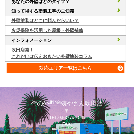
あなたの外壁はどのタイプ？
知って得する塗装工事の豆知識
外壁塗装はどこに頼んだらいい？
火災保険を活用した屋根・外壁補修
インフォメーション
吹田店発！
これだけは伝えおきたい外壁塗装コラム
対応エリア一覧はこちら
街の外壁塗装やさん吹田店
〒
TEL:03-3779-1505
FAX: