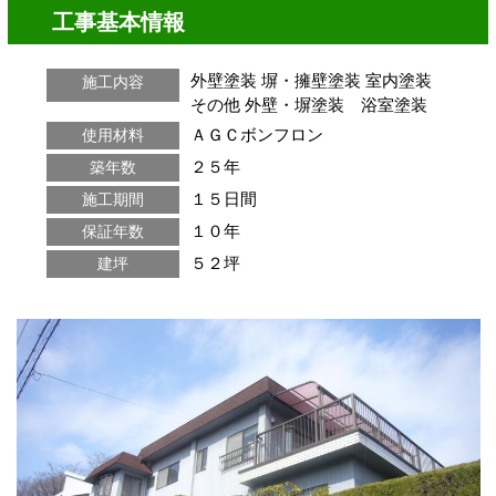
工事基本情報
外壁塗装
塀・擁壁塗装
室内塗装
施工内容
その他
外壁・塀塗装 浴室塗装
ＡＧＣボンフロン
使用材料
２５年
築年数
１５日間
施工期間
１０年
保証年数
５２坪
建坪