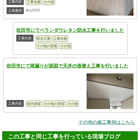
工事内容
工事全般
その他
約12万円
工事費用
吹田市にてベランダウレタン防水工事を行いました
工事内容
防水工事
工事全般
その他の塗装
その他
吹田市にて雨漏りが原因で天井の張替え工事を行いました
工事内容
室内塗装
その他の塗装
その他
その他の施工事例はこちら
この工事と同じ工事を行っている現場ブログ