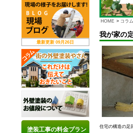
HOME
コラ
我が家の
最新更新
09月26日
住宅の構造の足
塗装工事の料金プラン