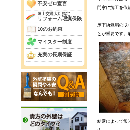
不安ゼロ宣言
門家に施工を依
国土交通大臣指定
リフォーム瑕疵保険
床下換気扇の取
10のお約束
とが重要です。
マイスター制度
充実の長期保証
結露によって常
す。