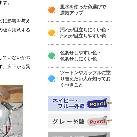
ます。
風水を使った色選びで
運気アップ
どに影響を与え
の板を用意する
汚れが目立ちにくい色・
汚れが目立ちやすい色
色あせしやすい色・
していないかの
色あせしにくい色
す。床下から異
ツートンやカラフルに塗
り替えたい人が知ってお
くべきこと