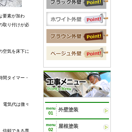
な要素が加わ
の取り付けが必
の空気を床下に
時間タイマー・
り、電気代は微々
menu
外壁塗装
01
menu
屋根塗装
02
。信頼できる専