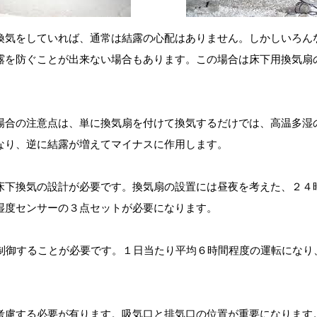
換気をしていれば、通常は結露の心配はありません。しかしいろん
露を防ぐことが出来ない場合もあります。この場合は床下用換気扇
場合の注意点は、単に換気扇を付けて換気するだけでは、高温多湿
なり、逆に結露が増えてマイナスに作用します。
床下換気の設計が必要です。換気扇の設置には昼夜を考えた、２４
湿度センサーの３点セットが必要になります。
自動制御することが必要です。１日当たり平均６時間程度の運転にな
考慮する必要が有ります。吸気口と排気口の位置が重要になります