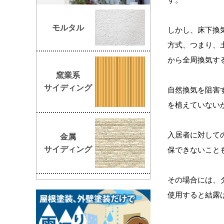
モルタル
しかし、床下換
方式、つまり、
から全周換気す
窯業系
サイディング
自然換気を阻害
を植えていない
入居者に対して
金属
サイディング
保できないこと
その場合には、
使用すると結露