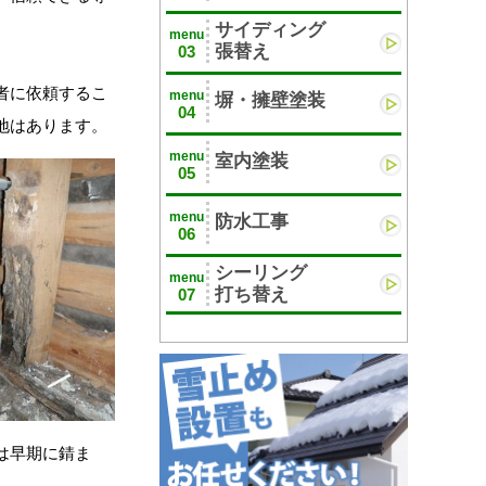
サイディング
menu
張替え
03
者に依頼するこ
menu
塀・擁壁塗装
04
地はあります。
menu
室内塗装
05
menu
防水工事
06
シーリング
menu
打ち替え
07
は早期に錆ま