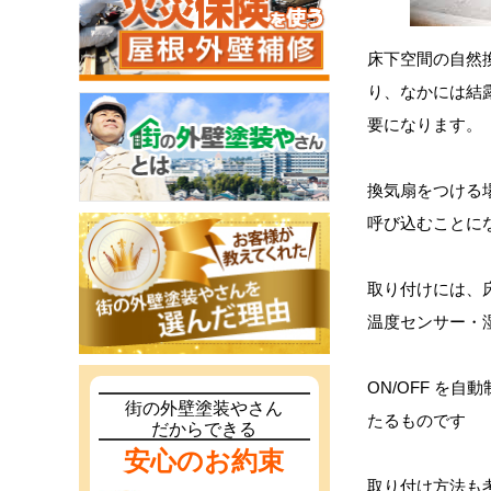
床下空間の自然
り、なかには結
要になります。
換気扇をつける
呼び込むことに
取り付けには、
温度センサー・
ON/OFF を
街の外壁塗装やさん
たるものです
だからできる
安心のお約束
取り付け方法も