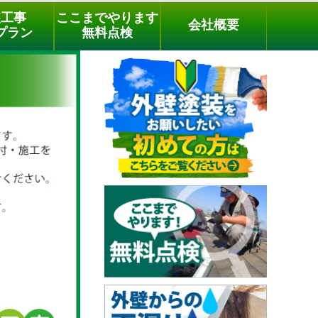
メールでのご相談
電話でのご相談
[9時～18時まで受付中]
装工事
ここまでやります
会社概要
phone
プラン
無料点検