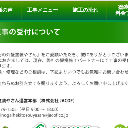
ュー
施工の流れ
会社概要
料金プラン
無料点検
塗
様の声
工事メニュー
施工の流れ
料金