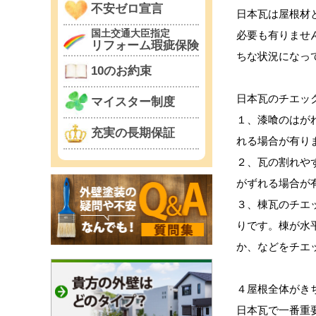
不安ゼロ宣言
日本瓦は屋根材
国土交通大臣指定
必要も有りませ
リフォーム瑕疵保険
ちな状況になっ
10のお約束
日本瓦のチエッ
マイスター制度
１、漆喰のはが
充実の長期保証
れる場合が有り
２、瓦の割れや
がずれる場合が
３、棟瓦のチエ
りです。棟が水
か、などをチエ
４屋根全体がき
日本瓦で一番重