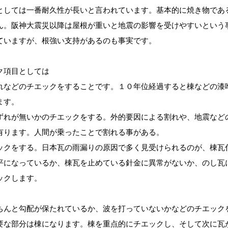
としては一番耐久性が長いと言われています。基本的に焼き物であ
ん。阪神大震災以降は屋根が重いと地震の影響を受けやすいという
ていますが、根強い支持があるのも事実です。
ク項目としては
れなどのチエックをすることです。１０年位経過すると棟などの漆
ます。
ずれが無いかのチエックをする。外的要因による割れや、地震など
有ります。人間が乗ったことで割れる事がある。
ックをする。日本瓦の雨漏りの原因で多く見受けられるのが、棟瓦
平になっているか、棟瓦を止めている針金に異常がないか、のし瓦
ックします。
ちんと勾配が保たれているか、波を打っていないかなどのチエック
要な部分は棟になります。棟を重点的にチエックし、そして次に瓦