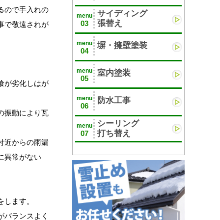
るので手入れの
サイディング
menu
張替え
03
事で敬遠されが
menu
塀・擁壁塗装
04
menu
室内塗装
05
喰が劣化しはが
menu
防水工事
06
の振動により瓦
シーリング
menu
打ち替え
07
付近からの雨漏
に異常がない
をします。
がバランスよく