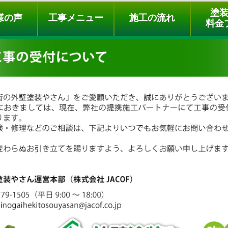
ュー
施工の流れ
会社概要
料金プラン
無料点検
塗
様の声
工事メニュー
施工の流れ
料金