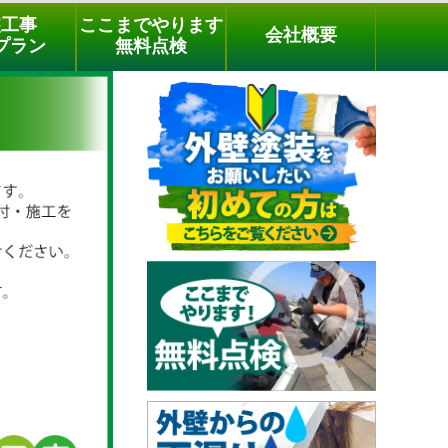
メールでのご相談
電話でのご相談
[9時～18時まで受付中]
装工事
ここまでやります
会社概要
phone
プラン
無料点検