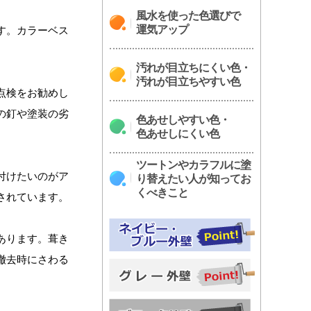
風水を使った色選びで
運気アップ
す。カラーベス
汚れが目立ちにくい色・
汚れが目立ちやすい色
点検をお勧めし
の釘や塗装の劣
色あせしやすい色・
色あせしにくい色
ツートンやカラフルに塗
付けたいのがア
り替えたい人が知ってお
くべきこと
されています。
あります。葺き
撤去時にさわる