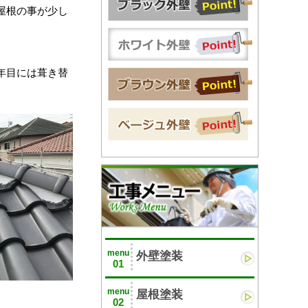
屋根の事が少し
年目には葺き替
menu
外壁塗装
01
menu
屋根塗装
02