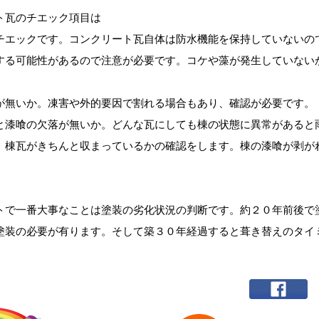
ト瓦のチエック項目は
チエックです。コンクリート瓦自体は防水機能を保持していないの
する可能性があるので注意が必要です。コケや藻が発生していない
が無いか。凍害や外的要因で割れる場合もあり、確認が必要です。
と漆喰の欠落が無いか。どんな瓦にしても棟の状態に異常があると
、棟瓦がきちんと収まっているかの確認をします。棟の漆喰が剥が
。
トで一番大事なことは塗装の劣化状況の判断です。約２０年前後で
塗装の必要が有ります。そして築３０年経過すると葺き替えのタイ