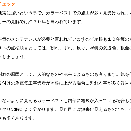
チエック
地震に強いという事で、カラーベストでの施工が多く見受けられま
カーの見解では約３０年と言われています。
年毎のメンテナンスが必要と言われていますので屋根も１０年毎の
ストの点検項目としては、割れ、ずれ、反り、塗装の変退色、板金
クしましょう。
割れの原因として、人的なものや凍害によるものも有ります。気を
り付けの為電気工事業者が屋根に上がる場合に割れる事が多く報告
いないように見えるカラーベストも内部に亀裂が入っている場合も
メクリの時によく分かります。見た目には無傷に見えるものでも、
合も多くあります。